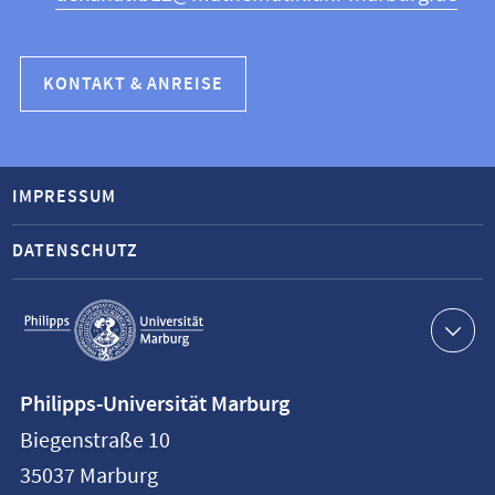
KONTAKT & ANREISE
IMPRESSUM
DATENSCHUTZ
Service-
Navigation
Kontaktinformationen
Philipps-Universität Marburg
Philipps-
Biegenstraße 10
Universität
35037
Marburg
Marburg