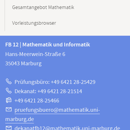
Gesamtangebot Mathematik
Vorleistungsbrowser
Kontakt
Kontaktinformationen
FB 12 | Mathematik und Informatik
FB
und
Hans-Meerwein-Straße 6
12
Informationen
35043
Marburg
|
zur
Mathematik
Prüfungsbüro: +49 6421 28-25429
und
Website
Dekanat: +49 6421 28-21514
Informatik
+49 6421 28-25466
pruefungsbuero@mathematik.uni-
marburg.de
dekanatfb12@mathematik.uni-marburg.de