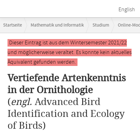
English
Breadcrumb-
Startseite
Mathematik und Informatik
Studium
Online-Mo
Navigation
Hauptinhalt
Dieser Eintrag ist aus dem Wintersemester 2021/22
und möglicherweise veraltet. Es konnte kein aktuelles
Äquivalent gefunden werden.
Vertiefende Artenkenntnis
in der Ornithologie
(
engl.
Advanced Bird
Identification and Ecology
of Birds)