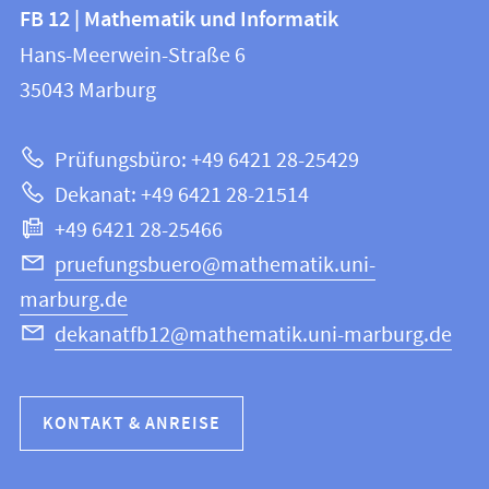
Kontakt
Kontaktinformationen
FB 12 | Mathematik und Informatik
FB
und
Hans-Meerwein-Straße 6
12
Informationen
35043
Marburg
|
zur
Mathematik
Prüfungsbüro: +49 6421 28-25429
und
Website
Dekanat: +49 6421 28-21514
Informatik
+49 6421 28-25466
pruefungsbuero@mathematik.uni-
marburg.de
dekanatfb12@mathematik.uni-marburg.de
KONTAKT & ANREISE