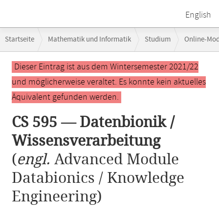
English
Breadcrumb-
Startseite
Mathematik und Informatik
Studium
Online-Mo
Navigation
Hauptinhalt
Dieser Eintrag ist aus dem Wintersemester 2021/22
und möglicherweise veraltet. Es konnte kein aktuelles
Äquivalent gefunden werden.
CS 595 — Datenbionik /
Wissensverarbeitung
(
engl.
Advanced Module
Databionics / Knowledge
Engineering)