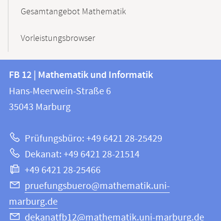
Gesamtangebot Mathematik
Vorleistungsbrowser
Kontakt
Kontaktinformationen
FB 12 | Mathematik und Informatik
FB
und
Hans-Meerwein-Straße 6
12
Informationen
35043
Marburg
|
zur
Mathematik
Prüfungsbüro: +49 6421 28-25429
und
Website
Dekanat: +49 6421 28-21514
Informatik
+49 6421 28-25466
pruefungsbuero@mathematik.uni-
marburg.de
dekanatfb12@mathematik.uni-marburg.de