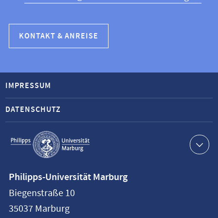
KONTAKT & ANREISE
IMPRESSUM
DATENSCHUTZ
Service-
Navigation
Kontaktinformationen
Philipps-Universität Marburg
Philipps-
Biegenstraße 10
Universität
35037
Marburg
Marburg