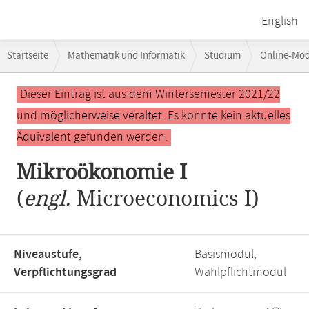
English
Breadcrumb-
Startseite
Mathematik und Informatik
Studium
Online-Mo
Navigation
Mikroökonomie I
Hauptinhalt
Dieser Eintrag ist aus dem Wintersemester 2021/22
und möglicherweise veraltet. Es konnte kein aktuelles
Äquivalent gefunden werden.
Mikroökonomie I
(
engl.
Microeconomics I)
Niveaustufe,
Basismodul,
Verpflichtungsgrad
Wahlpflichtmodul