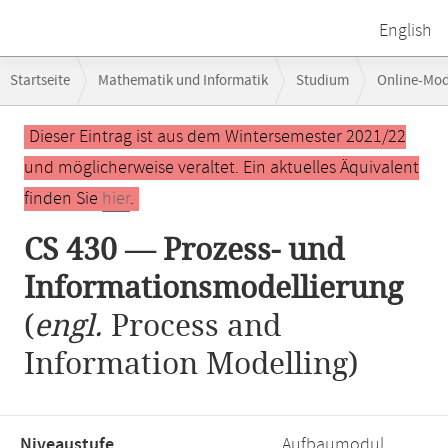
English
Breadcrumb-
Startseite
Mathematik und Informatik
Studium
Online-Mo
Navigation
CS 430 — Prozess- und Informationsmodellierung
Hauptinhalt
Dieser Eintrag ist aus dem Wintersemester 2021/22
und möglicherweise veraltet. Ein aktuelles Äquivalent
finden Sie
hier
.
CS 430 — Prozess- und
Informationsmodellierung
(
engl.
Process and
Information Modelling)
Niveaustufe,
Aufbaumodul,