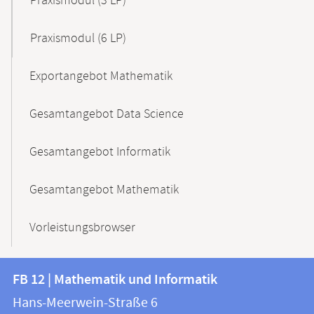
Praxismodul (3 LP)
Praxismodul (6 LP)
Exportangebot Mathematik
Gesamtangebot Data Science
Gesamtangebot Informatik
Gesamtangebot Mathematik
Vorleistungsbrowser
Kontakt
Kontaktinformationen
FB 12 | Mathematik und Informatik
FB
und
Hans-Meerwein-Straße 6
12