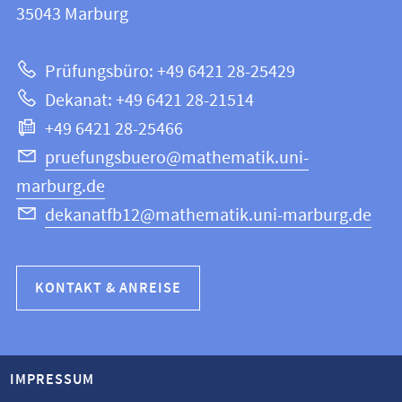
Informationen
35043
Marburg
|
zur
Mathematik
Prüfungsbüro: +49 6421 28-25429
und
Website
Dekanat: +49 6421 28-21514
Informatik
+49 6421 28-25466
pruefungsbuero@mathematik.uni-
marburg.de
dekanatfb12@mathematik.uni-marburg.de
KONTAKT & ANREISE
IMPRESSUM