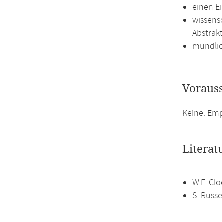
einen Ei
wissens
Abstrak
mündlic
Voraus
Keine. Em
Literat
W.F. Clo
S. Russe