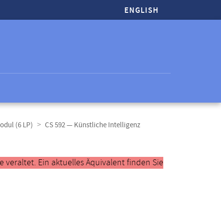
ENGLISH
odul (6 LP)
CS 592 — Künstliche Intelligenz
veraltet. Ein aktuelles Äquivalent finden Sie