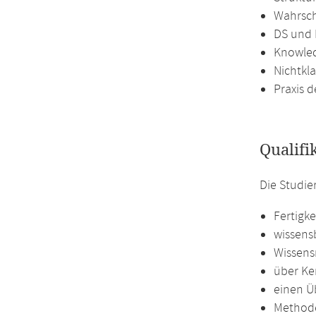
Wahrsch
DS und 
Knowled
Nichtkl
Praxis 
Qualifi
Die Studie
Fertigk
wissensb
Wissens
über Ke
einen Ü
Methode