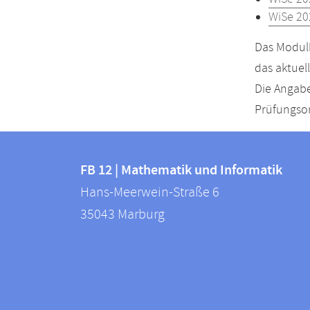
WiSe 20
Das Modulh
das aktuel
Die Angabe
Prüfungsor
Kontakt
Kontaktinformationen
und
FB 12 | Mathematik und Informatik
FB
Hans-Meerwein-Straße 6
Informationen
12
35043
Marburg
zur
|
Mathematik
Website
und
Informatik