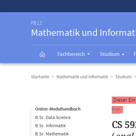
Service-
Navigation
FB 12
Mathematik und Informat
Fachbereich
Studium
Breadcrumb-
Navigation
Startseite
Mathematik und Informatik
Studium
Content-
Navigation
Hauptinhal
Dieser Ein
hier
.
Online-Modulhandbuch
B.Sc. Data Science
CS 59
B.Sc. Informatik
B.Sc. Mathematik