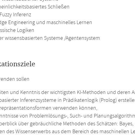
einlichkeitsbasiertes Schließen
Fuzzy Inferenz
ge Engineering und maschinelles Lernen
assische Logiken
der wissensbasierten Systeme /Agentensystem
kationsziele
renden sollen
eiten und Kenntnis der wichtigsten KI-Methoden und deren 
asierter Inferenzsysteme in Prädikatenlogik (Prolog) erstell
repräsentationsformen verwenden können,
nntnisse von Problemlösungs-, Such- und Planungsalgorith
berblick über gebräuchliche Methoden des Schätzen: Bayes, D
n des Wissenserwerbs aus dem Bereich des maschinellen L