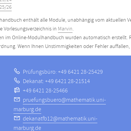
25/26
andbuch enthält alle Module, unabhängig vom aktuellen Ver
le Vorlesungsverzeichnis in
Marvin
.
n im Online-Modulhandbuch wurden automatisch erstellt. R
dnung. Wenn Ihnen Unstimmigkeiten oder Fehler auffallen, s
Prüfungsbüro: +49 6421 28-25429
Dekanat: +49 6421 28-21514
+49 6421 28-25466
pruefungsbuero@mathematik.uni-
marburg.de
dekanatfb12@mathematik.uni-
marburg.de