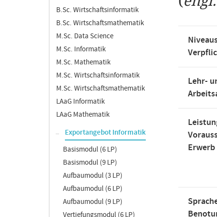
(
engl
B.Sc. Wirtschaftsinformatik
B.Sc. Wirtschaftsmathematik
M.Sc. Data Science
Niveaus
M.Sc. Informatik
Verpfli
M.Sc. Mathematik
M.Sc. Wirtschaftsinformatik
Lehr- u
M.Sc. Wirtschaftsmathematik
Arbeit
LAaG Informatik
LAaG Mathematik
Leistun
Exportangebot Informatik
Voraus
Erwerb
Basismodul (6 LP)
Basismodul (9 LP)
Aufbaumodul (3 LP)
Aufbaumodul (6 LP)
Sprache
Aufbaumodul (9 LP)
Benotu
Vertiefungsmodul (6 LP)