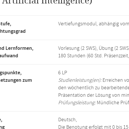
.
Artificial Intelligence)
tufe,
Vertiefungsmodul, abhängig vo
chtungsgrad
nd Lernformen,
Vorlesung (2 SWS), Übung (2 SWS
saufwand
180 Stunden (60 Std. Präsenzzeit
gspunkte,
6 LP
setzungen zum
Studienleistung(en):
Erreichen vo
den wöchentlich zu bearbeiten
Präsentation der Lösung von mi
Prüfungsleistung:
Mündliche Prüf
,
Deutsch,
ng
Die Benotung erfolgt mit 0 bis 