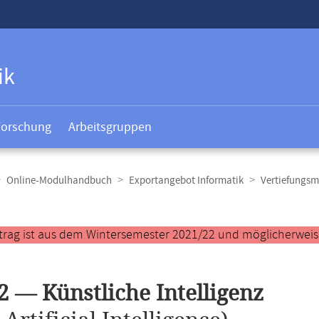
ik
Forschung
Arbeitsgruppen
Online-Modulhandbuch
Exportangebot Informatik
Vertiefungsm
t
trag ist aus dem Wintersemester 2021/22 und möglicherweise 
2 — Künstliche Intelligenz