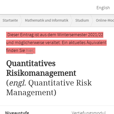
English
Breadcrumb-
Startseite
Mathematik und Informatik
Studium
Online-Mo
Navigation
Hauptinhalt
Dieser Eintrag ist aus dem Wintersemester 2021/22
und möglicherweise veraltet. Ein aktuelles Äquivalent
finden Sie
hier
.
Quantitatives
Risikomanagement
(
engl.
Quantitative Risk
Management)
Niveaustufe,
Vertiefungsmodul,