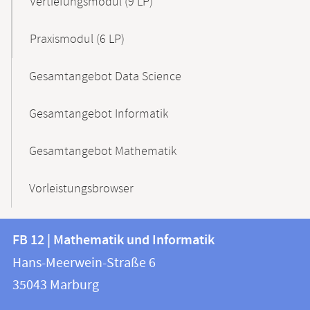
Vertiefungsmodul (9 LP)
Praxismodul (6 LP)
Gesamtangebot Data Science
Gesamtangebot Informatik
Gesamtangebot Mathematik
Vorleistungsbrowser
Kontakt
Kontaktinformationen
FB 12 | Mathematik und Informatik
FB
und
Hans-Meerwein-Straße 6
12
Informationen
35043
Marburg
|