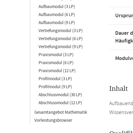
Aufbaumodul (3 LP)
Aufbaumodul (6 LP)
Urspru
Aufbaumodul (9 LP)
Vertiefungsmodul (3 LP)
Dauer d
Vertiefungsmodul (6 LP)
Häufigk
Vertiefungsmodul (9 LP)
Praxismodul (3 LP)
Modulve
Praxismodul (6 LP)
Praxismodul (12 LP)
Profilmodul (3 LP)
Profilmodul (9 LP)
Inhalt
Abschlussmodul (30 LP)
Abschlussmodul (12 LP)
Aufbauend 
Wissensver
Gesamtangebot Mathematik
Vorleistungsbrowser