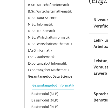
(
engl
B.Sc. Wirtschaftsinformatik
B.Sc. Wirtschaftsmathematik
M.Sc. Data Science
Niveaus
M.Sc. Informatik
Verpfli
M.Sc. Mathematik
M.Sc. Wirtschaftsinformatik
Lehr- u
M.Sc. Wirtschaftsmathematik
Arbeit
LAaG Informatik
LAaG Mathematik
Leistun
Exportangebot Informatik
Voraus
Exportangebot Mathematik
Erwerb
Gesamtangebot Data Science
Gesamtangebot Informatik
Sprache
Basismodul (3 LP)
Benotu
Basismodul (6 LP)
Basismodul (9 LP)