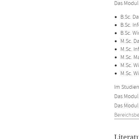
Das Modul
B.Sc. Da
B.Sc. In
B.Sc. Wi
M.Sc. D
M.Sc. In
M.Sc. M
M.Sc. Wi
M.Sc. W
Im Studien
Das Modul 
Das Modul 
Bereichsb
Literat