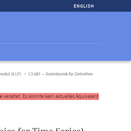
ENGLISH
modul (6 LP)
CS 687 — Datenbionik für Zeitreihen
veraltet. Es konnte kein aktuelles Äquivalent