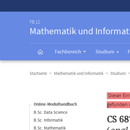
Service-
Navigation
FB 12
Mathematik und Informat
Fachbereich
Studium
Breadcrumb-
Navigation
Startseite
Mathematik und Informatik
Studium
Content-
Navigation
Hauptinhal
Dieser Ei
gefunden 
Online-Modulhandbuch
B.Sc. Data Science
CS 68
B.Sc. Informatik
B.Sc. Mathematik