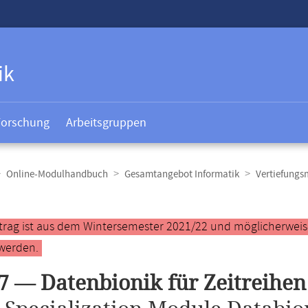
ik
Forschung
Arbeitsgruppen
Online-Modulhandbuch
Gesamtangebot Informatik
Vertiefungs
t
ntrag ist aus dem Wintersemester 2021/22 und möglicherweise 
werden.
7 — Datenbionik für Zeitreihen