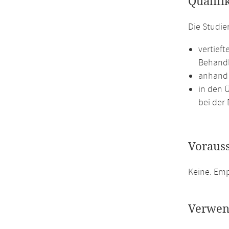
Qualifi
Die Studie
vertief
Behandl
anhand 
in den 
bei der 
Voraus
Keine. Em
Verwen