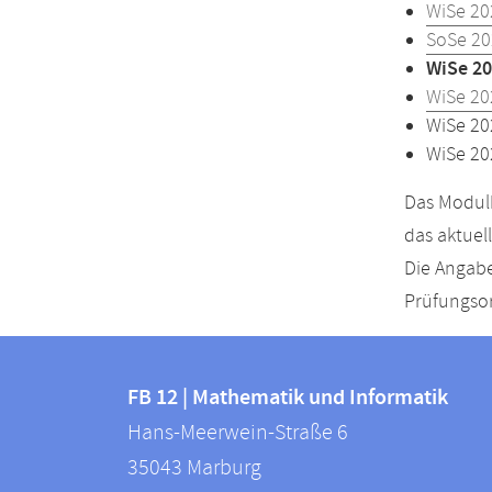
WiSe 20
SoSe 20
WiSe 20
WiSe 20
WiSe 20
WiSe 20
Das Modulh
das aktuel
Die Angabe
Prüfungsor
Kontakt
Kontaktinformationen
und
FB 12 | Mathematik und Informatik
FB
Hans-Meerwein-Straße 6
Informationen
12
35043
Marburg
zur
|