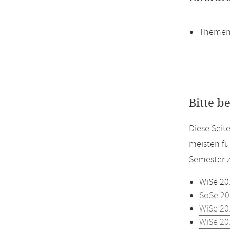
Themen
Bitte b
Diese Seit
meisten fü
Semester z
WiSe 20
SoSe 20
WiSe 20
WiSe 20