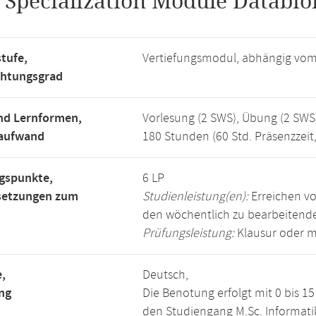
.
Specialization Module Databion
tufe,
Vertiefungsmodul, abhängig vo
chtungsgrad
nd Lernformen,
Vorlesung (2 SWS), Übung (2 SWS
saufwand
180 Stunden (60 Std. Präsenzzeit
gspunkte,
6 LP
setzungen zum
Studienleistung(en):
Erreichen vo
den wöchentlich zu bearbeiten
Prüfungsleistung:
Klausur oder m
,
Deutsch,
ng
Die Benotung erfolgt mit 0 bis 
den Studiengang M.Sc. Informati