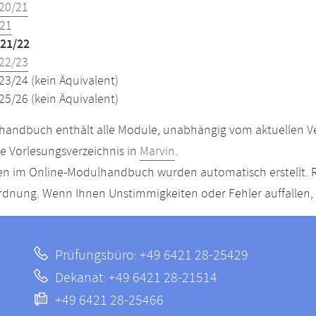
20/21
21
21/22
22/23
23/24 (kein Äquivalent)
25/26 (kein Äquivalent)
andbuch enthält alle Module, unabhängig vom aktuellen Ver
le Vorlesungsverzeichnis in
Marvin
.
n im Online-Modulhandbuch wurden automatisch erstellt. R
dnung. Wenn Ihnen Unstimmigkeiten oder Fehler auffallen, s
Prüfungsbüro: +49 6421 28-25429
Dekanat: +49 6421 28-21514
+49 6421 28-25466