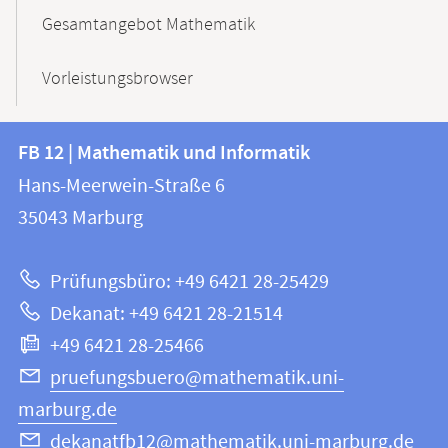
Gesamtangebot Mathematik
Vorleistungsbrowser
Kontakt
Kontaktinformationen
FB 12 | Mathematik und Informatik
FB
und
Hans-Meerwein-Straße 6
12
Informationen
35043
Marburg
|
zur
Mathematik
Prüfungsbüro: +49 6421 28-25429
und
Website
Dekanat: +49 6421 28-21514
Informatik
+49 6421 28-25466
pruefungsbuero@mathematik.uni-
marburg.de
dekanatfb12@mathematik.uni-marburg.de