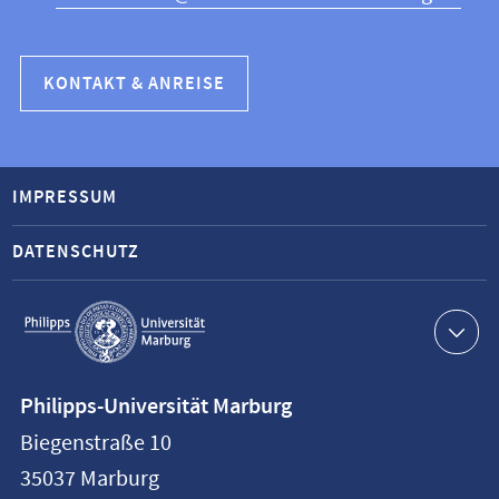
KONTAKT & ANREISE
IMPRESSUM
DATENSCHUTZ
Service-
Navigation
Kontaktinformationen
Philipps-Universität Marburg
Philipps-
Biegenstraße 10
Universität
35037
Marburg
Marburg