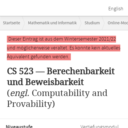
English
Breadcrumb-
Startseite
Mathematik und Informatik
Studium
Online-Mo
Navigation
CS 523 — Berechenbarkeit und Beweisbarkeit
Hauptinhalt
Dieser Eintrag ist aus dem Wintersemester 2021/22
und möglicherweise veraltet. Es konnte kein aktuelles
Äquivalent gefunden werden.
CS 523 — Berechenbarkeit
und Beweisbarkeit
(
engl.
Computability and
Provability)
Niveaustufe,
Vertiefungsmodul,