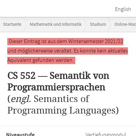
English
Breadcrumb-
Startseite
Mathematik und Informatik
Studium
Online-Mo
Navigation
CS 552 — Semantik von Programmiersprachen
Hauptinhalt
Dieser Eintrag ist aus dem Wintersemester 2021/22
und möglicherweise veraltet. Es konnte kein aktuelles
Äquivalent gefunden werden.
CS 552 — Semantik von
Programmiersprachen
(
engl.
Semantics of
Programming Languages)
Niveaustufe,
Vertiefungsmodul,