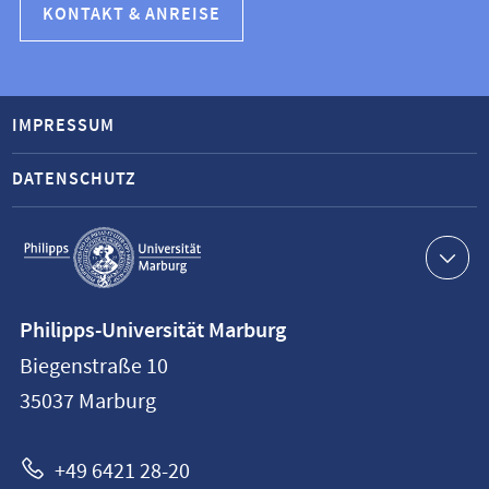
KONTAKT & ANREISE
IMPRESSUM
DATENSCHUTZ
Service-
Navigation
Kontaktinformationen
Philipps-Universität Marburg
Philipps-
Biegenstraße 10
Universität
35037
Marburg
Marburg
+49 6421 28-20