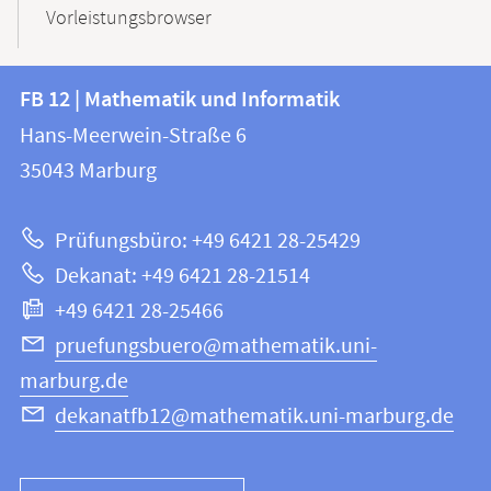
Vorleistungsbrowser
Kontakt
Kontaktinformationen
FB 12 | Mathematik und Informatik
FB
und
Hans-Meerwein-Straße 6
12
Informationen
35043
Marburg
|
zur
Mathematik
Prüfungsbüro: +49 6421 28-25429
und
Website
Dekanat: +49 6421 28-21514
Informatik
+49 6421 28-25466
pruefungsbuero@mathematik.uni-
marburg.de
dekanatfb12@mathematik.uni-marburg.de