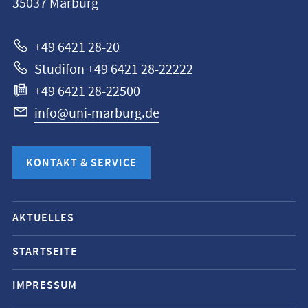
35037
Marburg
Marburg
+49 6421 28-20
Studifon +49 6421 28-22222
+49 6421 28-22500
info@uni-marburg.de
KONTAKT & SERVICE
Mobile-
AKTUELLES
Service-
Navigation
STARTSEITE
und
IMPRESSUM
Social