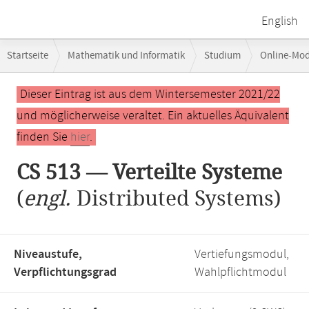
English
Breadcrumb-
Startseite
Mathematik und Informatik
Studium
Online-Mo
Navigation
Hauptinhalt
Dieser Eintrag ist aus dem Wintersemester 2021/22
und möglicherweise veraltet. Ein aktuelles Äquivalent
finden Sie
hier
.
CS 513 — Verteilte Systeme
(
engl.
Distributed Systems)
Niveaustufe,
Vertiefungsmodul,
Verpflichtungsgrad
Wahlpflichtmodul