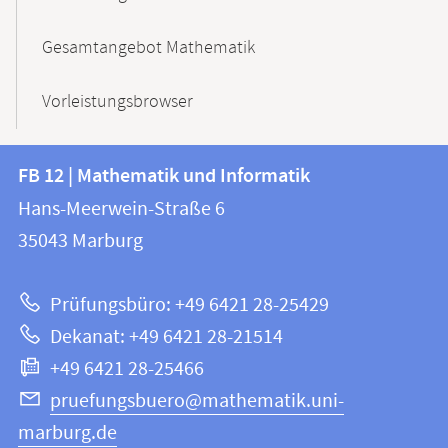
Gesamtangebot Mathematik
Vorleistungsbrowser
Kontakt
Kontaktinformationen
FB 12 | Mathematik und Informatik
FB
und
Hans-Meerwein-Straße 6
12
Informationen
35043
Marburg
|
zur
Mathematik
Prüfungsbüro: +49 6421 28-25429
und
Website
Dekanat: +49 6421 28-21514
Informatik
+49 6421 28-25466
pruefungsbuero@mathematik.uni-
marburg.de