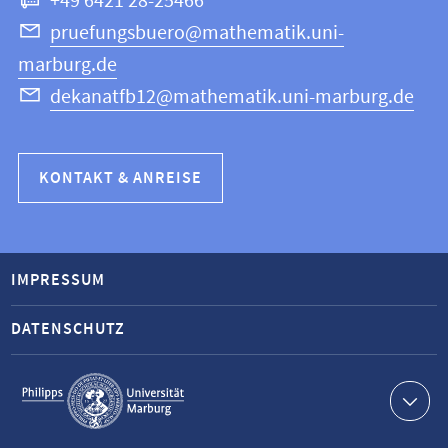
+49 6421 28-25466
pruefungsbuero@mathematik.uni-
marburg.de
dekanatfb12@mathematik.uni-marburg.de
KONTAKT & ANREISE
IMPRESSUM
DATENSCHUTZ
Service-
Navigation