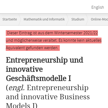
English
Breadcrumb-
Startseite
Mathematik und Informatik
Studium
Online-Mo
Navigation
Entrepreneurship und innovative Geschäftsmodelle I
Hauptinhalt
Dieser Eintrag ist aus dem Wintersemester 2021/22
und möglicherweise veraltet. Es konnte kein aktuelles
Äquivalent gefunden werden.
Entrepreneurship und
innovative
Geschäftsmodelle I
(
engl.
Entrepreneurship
and innovative Business
Models I)