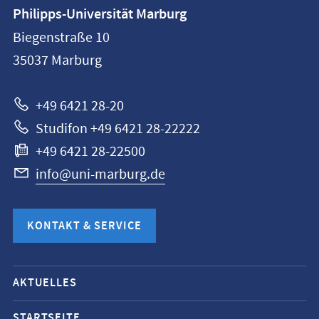
Kontaktinformationen
Philipps-Universität Marburg
Philipps-
Biegenstraße 10
Universität
35037
Marburg
Marburg
+49 6421 28-20
Studifon +49 6421 28-22222
+49 6421 28-22500
info@uni-marburg.de
KONTAKT & SERVICE
Mobile-
AKTUELLES
Service-
STARTSEITE