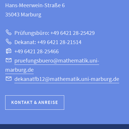
FB
und
Hans-Meerwein-Straße 6
12
Informationen
35043
Marburg
|
zur
Mathematik
Prüfungsbüro: +49 6421 28-25429
und
Website
Dekanat: +49 6421 28-21514
Informatik
+49 6421 28-25466
pruefungsbuero@mathematik.uni-
marburg.de
dekanatfb12@mathematik.uni-marburg.de
KONTAKT & ANREISE