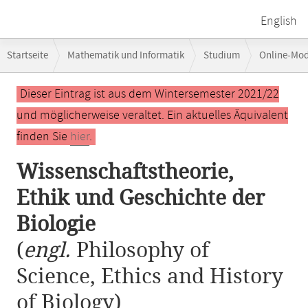
English
Breadcrumb-
Startseite
Mathematik und Informatik
Studium
Online-Mo
Navigation
Wissenschaftstheorie, Ethik und Geschichte der Biologie
Hauptinhalt
Dieser Eintrag ist aus dem Wintersemester 2021/22
und möglicherweise veraltet. Ein aktuelles Äquivalent
finden Sie
hier
.
Wissenschaftstheorie,
Ethik und Geschichte der
Biologie
(
engl.
Philosophy of
Science, Ethics and History
of Biology)