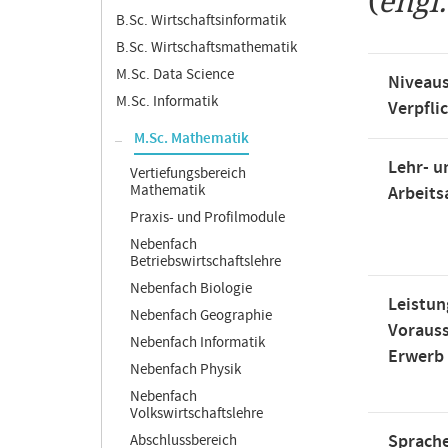
(
engl
B.Sc. Wirtschaftsinformatik
B.Sc. Wirtschaftsmathematik
M.Sc. Data Science
Niveaus
M.Sc. Informatik
Verpfli
M.Sc. Mathematik
Lehr- u
Vertiefungsbereich
Mathematik
Arbeit
Praxis- und Profilmodule
Nebenfach
Betriebswirtschaftslehre
Nebenfach Biologie
Leistun
Nebenfach Geographie
Voraus
Nebenfach Informatik
Erwerb
Nebenfach Physik
Nebenfach
Volkswirtschaftslehre
Sprache
Abschlussbereich