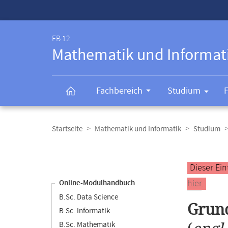
Service-
Navigation
FB 12
Mathematik und Informat
Fachbereich
Studium
Breadcrumb-
Navigation
Startseite
Mathematik und Informatik
Studium
Content-
Navigation
Hauptinhal
Dieser Ein
hier
.
Online-Modulhandbuch
B.Sc. Data Science
Grun
B.Sc. Informatik
B.Sc. Mathematik