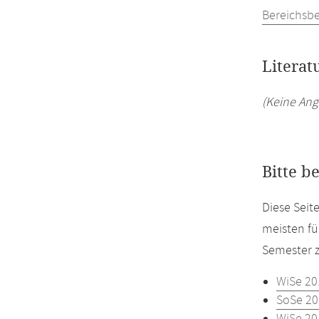
Bereichsb
Literat
(Keine Ang
Bitte b
Diese Seit
meisten fü
Semester z
WiSe 20
SoSe 20