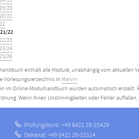
18/19
19/20
20/21
21
21/22
22/23
23/24
25/26
andbuch enthält alle Module, unabhängig vom aktuellen Ver
le Vorlesungsverzeichnis in
Marvin
.
n im Online-Modulhandbuch wurden automatisch erstellt. R
dnung. Wenn Ihnen Unstimmigkeiten oder Fehler auffallen, s
Prüfungsbüro: +49 6421 28-25429
Dekanat: +49 6421 28-21514