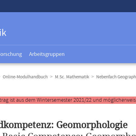
ik
Forschung
Arbeitsgruppen
Online-Modulhandbuch
M.Sc. Mathematik
Nebenfach Geograph
t
trag ist aus dem Wintersemester 2021/22 und möglicherweise 
dkompetenz: Geomorphologie