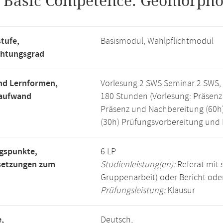
.
Basic Competence: Geomorpho
tufe,
Basismodul, Wahlpflichtmodul
chtungsgrad
nd Lernformen,
Vorlesung 2 SWS Seminar 2 SWS,
saufwand
180 Stunden (Vorlesung: Präsenz
Präsenz und Nachbereitung (60h
(30h) Prüfungsvorbereitung und 
gspunkte,
6 LP
setzungen zum
Studienleistung(en):
Referat mit s
Gruppenarbeit) oder Bericht oder
Prüfungsleistung:
Klausur
,
Deutsch,