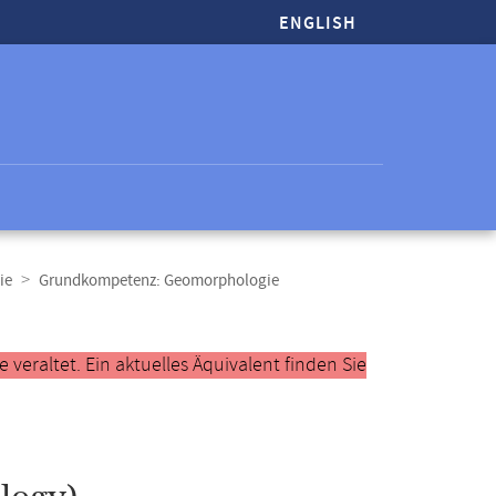
ENGLISH
ie
Grundkompetenz: Geomorphologie
veraltet. Ein aktuelles Äquivalent finden Sie