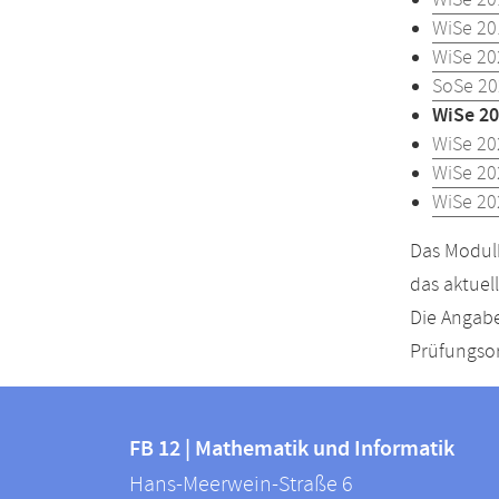
WiSe 20
WiSe 20
WiSe 20
SoSe 20
WiSe 20
WiSe 20
WiSe 20
WiSe 20
Das Modulh
das aktuel
Die Angabe
Prüfungsor
Kontakt
Kontaktinformationen
und
FB 12 | Mathematik und Informatik
FB
Hans-Meerwein-Straße 6
Informationen
12