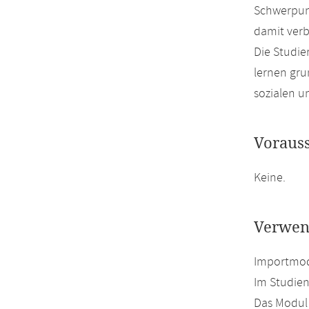
Schwerpunk
damit ver
Die Studie
lernen gru
sozialen 
Voraus
Keine.
Verwen
Importmod
Im Studie
Das Modul 