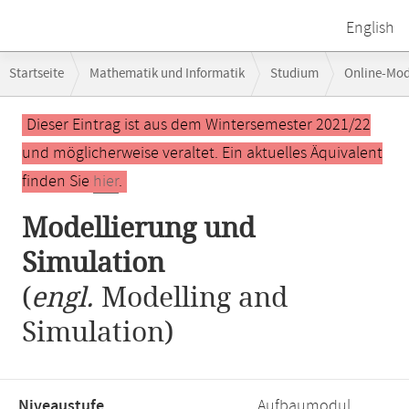
English
Breadcrumb-
Startseite
Mathematik und Informatik
Studium
Online-Mo
Navigation
Hauptinhalt
Dieser Eintrag ist aus dem Wintersemester 2021/22
und möglicherweise veraltet. Ein aktuelles Äquivalent
finden Sie
hier
.
Modellierung und
Simulation
(
engl.
Modelling and
Simulation)
Niveaustufe,
Aufbaumodul,