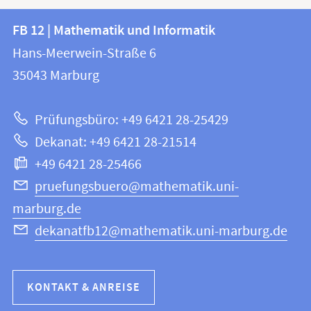
Kontakt
Kontaktinformationen
FB 12 | Mathematik und Informatik
FB
und
Hans-Meerwein-Straße 6
12
Informationen
35043
Marburg
|
zur
Mathematik
Prüfungsbüro: +49 6421 28-25429
und
Website
Dekanat: +49 6421 28-21514
Informatik
+49 6421 28-25466
pruefungsbuero@mathematik.uni-
marburg.de
dekanatfb12@mathematik.uni-marburg.de
KONTAKT & ANREISE