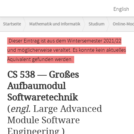
English
Breadcrumb-
Startseite
Mathematik und Informatik
Studium
Online-Mo
Navigation
Hauptinhalt
Dieser Eintrag ist aus dem Wintersemester 2021/22
und möglicherweise veraltet. Es konnte kein aktuelles
Äquivalent gefunden werden.
CS 538 — Großes
Aufbaumodul
Softwaretechnik
(
engl.
Large Advanced
Module Software
Engineering )