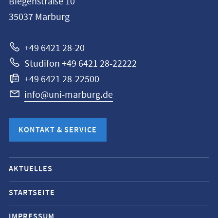
Biegenstraße 10
Universität
35037
Marburg
Marburg
+49 6421 28-20
Studifon +49 6421 28-22222
+49 6421 28-22500
info@uni-marburg.de
KONTAKT & SERVICE
Mobile-
AKTUELLES
Service-
Navigation
STARTSEITE
und
IMPRESSUM