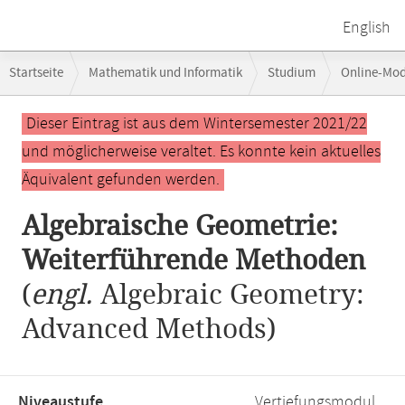
English
Breadcrumb-
Startseite
Mathematik und Informatik
Studium
Online-Mo
Navigation
Algebraische Geometrie: Weiterführende Methoden
Hauptinhalt
Dieser Eintrag ist aus dem Wintersemester 2021/22
und möglicherweise veraltet. Es konnte kein aktuelles
Äquivalent gefunden werden.
Algebraische Geometrie:
Weiterführende Methoden
(
engl.
Algebraic Geometry:
Advanced Methods)
Niveaustufe,
Vertiefungsmodul,