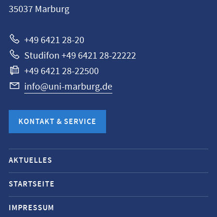
35037
Marburg
Marburg
+49 6421 28-20
Studifon +49 6421 28-22222
+49 6421 28-22500
info@uni-marburg.de
KONTAKT & SERVICE
Mobile-
AKTUELLES
Service-
Navigation
STARTSEITE
und
IMPRESSUM
Social