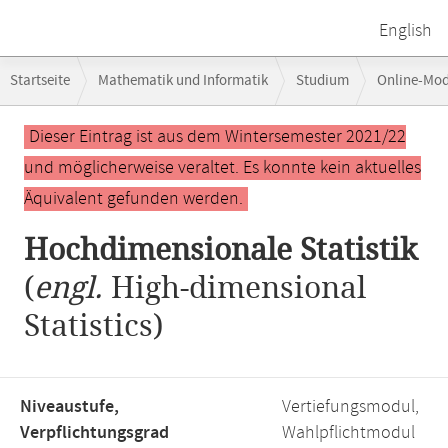
English
Breadcrumb-
Startseite
Mathematik und Informatik
Studium
Online-Mo
Navigation
Hauptinhalt
Dieser Eintrag ist aus dem Wintersemester 2021/22
und möglicherweise veraltet. Es konnte kein aktuelles
Äquivalent gefunden werden.
Hochdimensionale Statistik
(
engl.
High-dimensional
Statistics)
Niveaustufe,
Vertiefungsmodul,
Verpflichtungsgrad
Wahlpflichtmodul