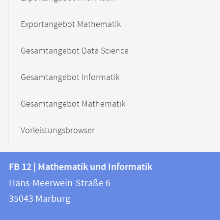
Exportangebot Mathematik
Gesamtangebot Data Science
Gesamtangebot Informatik
Gesamtangebot Mathematik
Vorleistungsbrowser
Kontakt
Kontaktinformationen
FB 12 | Mathematik und Informatik
FB
und
Hans-Meerwein-Straße 6
12
Informationen
35043
Marburg
|
zur
Mathematik