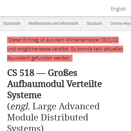
English
Breadcrumb-
Startseite
Mathematik und Informatik
Studium
Online-Mo
Navigation
CS 518 — Großes Aufbaumodul Verteilte Systeme
Hauptinhalt
Dieser Eintrag ist aus dem Wintersemester 2021/22
und möglicherweise veraltet. Es konnte kein aktuelles
Äquivalent gefunden werden.
CS 518 — Großes
Aufbaumodul Verteilte
Systeme
(
engl.
Large Advanced
Module Distributed
Systems)