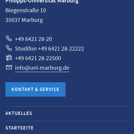
Philipps-Universität Marburg
Philipps-
Biegenstraße 10
Universität
35037
Marburg
Marburg
+49 6421 28-20
Studifon +49 6421 28-22222
+49 6421 28-22500
info@uni-marburg.de
KONTAKT & SERVICE
Mobile-
AKTUELLES
Service-
Navigation
STARTSEITE