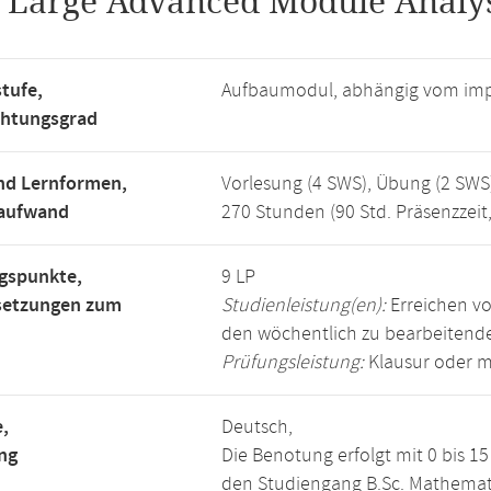
.
Large Advanced Module Analys
tufe,
Aufbaumodul, abhängig vom imp
chtungsgrad
nd Lernformen,
Vorlesung (4 SWS), Übung (2 SWS
saufwand
270 Stunden (90 Std. Präsenzzeit
gspunkte,
9 LP
setzungen zum
Studienleistung(en):
Erreichen vo
den wöchentlich zu bearbeiten
Prüfungsleistung:
Klausur oder m
,
Deutsch,
ng
Die Benotung erfolgt mit 0 bis 
den Studiengang B.Sc. Mathemat