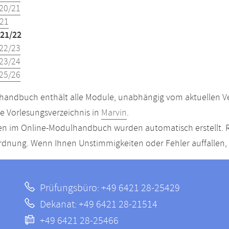
20/21
21
21/22
22/23
23/24
25/26
andbuch enthält alle Module, unabhängig vom aktuellen Ver
le Vorlesungsverzeichnis in
Marvin
.
n im Online-Modulhandbuch wurden automatisch erstellt. R
dnung. Wenn Ihnen Unstimmigkeiten oder Fehler auffallen, s
Prüfungsbüro: +49 6421 28-25429
Dekanat: +49 6421 28-21514
+49 6421 28-25466