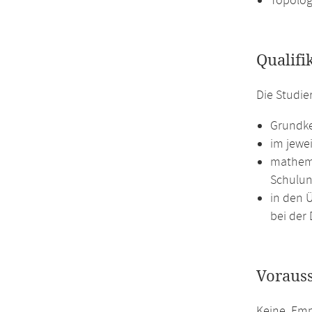
Topolog
Qualifi
Die Studie
Grundke
im jewe
mathema
Schulun
in den 
bei der 
Voraus
Keine. Emp