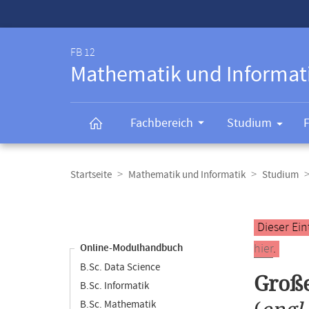
Service-
Navigation
FB 12
Mathematik und Informat
Fachbereich
Studium
Breadcrumb-
Navigation
Startseite
Mathematik und Informatik
Studium
Content-
Navigation
Hauptinhal
Dieser Ein
hier
.
Online-Modulhandbuch
B.Sc. Data Science
Große
B.Sc. Informatik
B.Sc. Mathematik