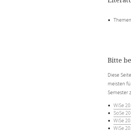
Literat
Themen
Bitte b
Diese Seit
meisten fü
Semester z
WiSe 20
SoSe 20
WiSe 20
WiSe 20