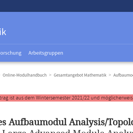
ik
Forschung
Arbeitsgruppen
Online-Modulhandbuch
Gesamtangebot Mathematik
Aufbaumod
t
trag ist aus dem Wintersemester 2021/22 und möglicherweise 
s Aufbaumodul Analysis/Topol