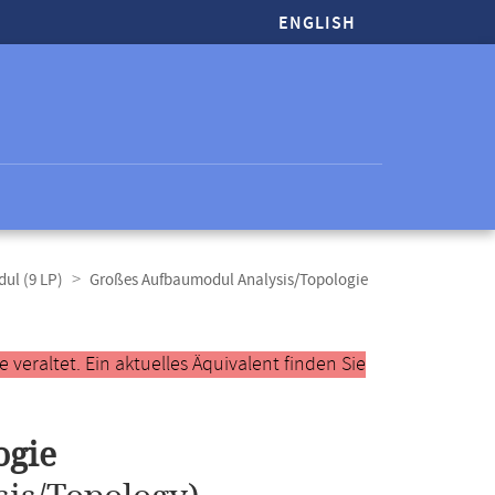
ENGLISH
ul (9 LP)
Großes Aufbaumodul Analysis/Topologie
veraltet. Ein aktuelles Äquivalent finden Sie
ogie