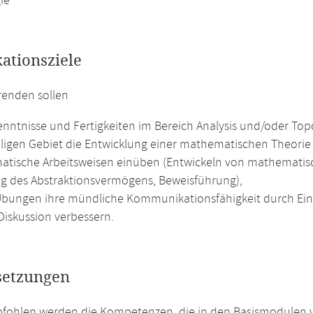
ie
kationsziele
renden sollen
nntnisse und Fertigkeiten im Bereich Analysis und/oder Top
iligen Gebiet die Entwicklung einer mathematischen Theori
tische Arbeitsweisen einüben (Entwickeln von mathematisc
g des Abstraktionsvermögens, Beweisführung),
Übungen ihre mündliche Kommunikationsfähigkeit durch Ein
Diskussion verbessern.
setzungen
fohlen werden die Kompetenzen, die in den Basismodulen v