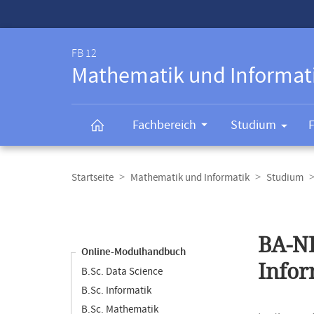
Service-
Navigation
FB 12
Mathematik und Informat
Fachbereich
Studium
Breadcrumb-
Navigation
Startseite
Mathematik und Informatik
Studium
Content-
Navigation
Hauptinhal
BA-NF
Online-Modulhandbuch
Infor
B.Sc. Data Science
B.Sc. Informatik
B.Sc. Mathematik