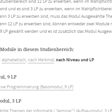
Studienbereich sind 12 LP zu erwerben, wenn im Wahlpflicht
 wird und es sind 3 LP zu erwerben, wenn im Wahlpflichtbere
nn 3 LP zu erwerben sind, muss das Modul Ausgewählte Them
nn 12 LP zu erwerben sind, können entweder zwei Module m
9 LP gewählt werden und es ist zusätzlich das Modul Ausgew
.
r Module in diesem Studienbereich:
:
alphabetisch
,
nach Merkmal
,
nach Niveau und LP
ul, 9 LP
tive Programmierung (Basismodul, 9 LP)
dul, 3 LP
hlte Themen der Informatik („Seminar“) (Aufbaumodul, 3 LP