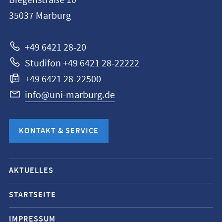
Biegenstraße 10
Universität
35037
Marburg
Marburg
+49 6421 28-20
Studifon +49 6421 28-22222
+49 6421 28-22500
info@uni-marburg.de
KONTAKT & SERVICE
Mobile-
AKTUELLES
Service-
Navigation
STARTSEITE
und
IMPRESSUM