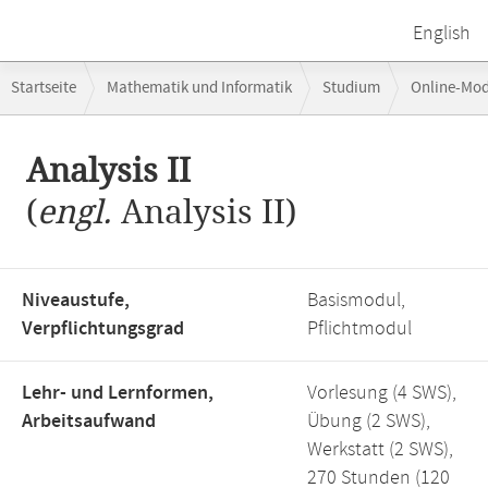
English
Breadcrumb-
Startseite
Mathematik und Informatik
Studium
Online-Mo
Navigation
Hauptinhalt
Analysis II
(
engl.
Analysis II)
Niveaustufe,
Basismodul,
Verpflichtungsgrad
Pflichtmodul
Lehr- und Lernformen,
Vorlesung (4 SWS),
Arbeitsaufwand
Übung (2 SWS),
Werkstatt (2 SWS),
270 Stunden (120