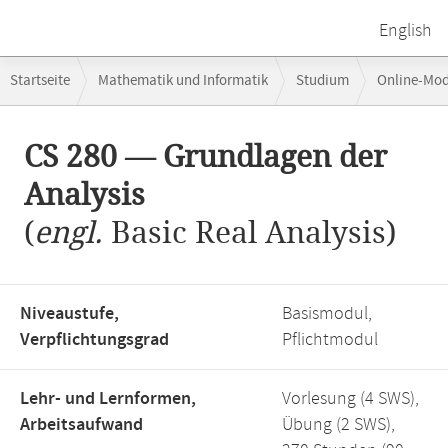
English
Breadcrumb-
Startseite
Mathematik und Informatik
Studium
Online-Mo
Navigation
Hauptinhalt
CS 280 — Grundlagen der
Analysis
(
engl.
Basic Real Analysis)
Niveaustufe,
Basismodul,
Verpflichtungsgrad
Pflichtmodul
Lehr- und Lernformen,
Vorlesung (4 SWS),
Arbeitsaufwand
Übung (2 SWS),