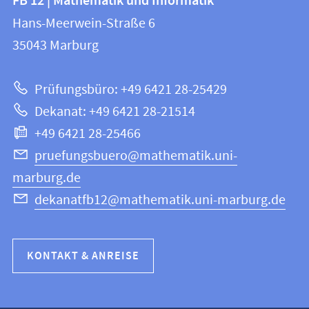
FB 12 | Mathematik und Informatik
FB
und
Hans-Meerwein-Straße 6
12
Informationen
35043
Marburg
|
zur
Mathematik
Prüfungsbüro: +49 6421 28-25429
und
Website
Dekanat: +49 6421 28-21514
Informatik
+49 6421 28-25466
pruefungsbuero@mathematik.uni-
marburg.de
dekanatfb12@mathematik.uni-marburg.de
KONTAKT & ANREISE