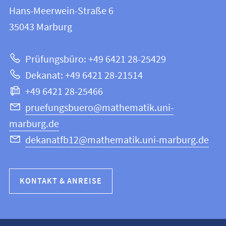
FB
und
Hans-Meerwein-Straße 6
12
Informationen
35043
Marburg
|
zur
Mathematik
Prüfungsbüro: +49 6421 28-25429
und
Website
Dekanat: +49 6421 28-21514
Informatik
+49 6421 28-25466
pruefungsbuero@mathematik.uni-
marburg.de
dekanatfb12@mathematik.uni-marburg.de
KONTAKT & ANREISE