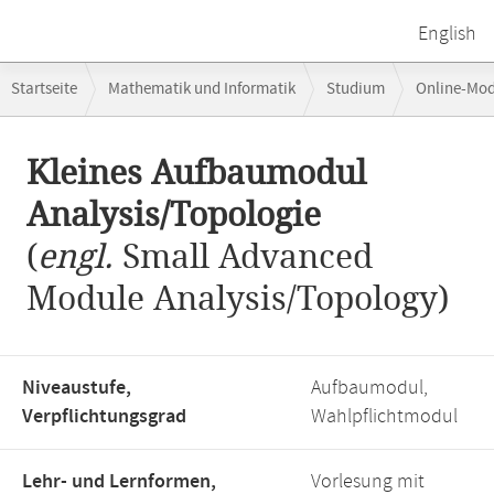
English
Breadcrumb-
Startseite
Mathematik und Informatik
Studium
Online-Mo
Navigation
Hauptinhalt
Kleines Aufbaumodul
Analysis/Topologie
(
engl.
Small Advanced
Module Analysis/Topology)
Niveaustufe,
Aufbaumodul,
Verpflichtungsgrad
Wahlpflichtmodul
Lehr- und Lernformen,
Vorlesung mit