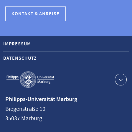
KONTAKT & ANREISE
IMPRESSUM
DATENSCHUTZ
Service-
Navigation
Kontaktinformationen
Philipps-Universität Marburg
Philipps-
Biegenstraße 10
Universität
35037
Marburg
Marburg