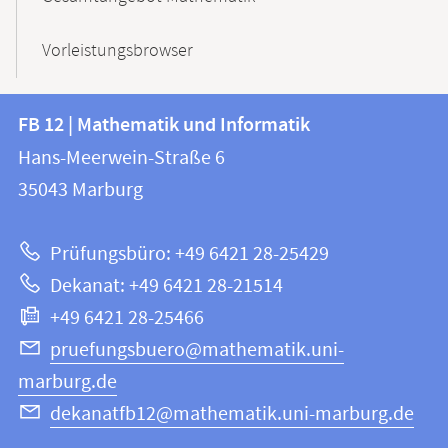
Vorleistungsbrowser
Kontakt
Kontaktinformationen
FB 12 | Mathematik und Informatik
FB
und
Hans-Meerwein-Straße 6
12
Informationen
35043
Marburg
|
zur
Mathematik
Prüfungsbüro: +49 6421 28-25429
und
Website
Dekanat: +49 6421 28-21514
Informatik
+49 6421 28-25466
pruefungsbuero@mathematik.uni-
marburg.de
dekanatfb12@mathematik.uni-marburg.de