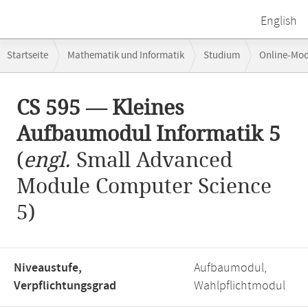
English
Breadcrumb-
Startseite
Mathematik und Informatik
Studium
Online-Mo
Navigation
Hauptinhalt
CS 595 — Kleines
Aufbaumodul Informatik 5
(
engl.
Small Advanced
Module Computer Science
5)
Niveaustufe,
Aufbaumodul,
Verpflichtungsgrad
Wahlpflichtmodul