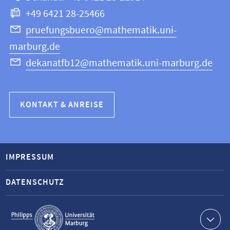
+49 6421 28-25466
pruefungsbuero@mathematik.uni-
marburg.de
dekanatfb12@mathematik.uni-marburg.de
KONTAKT & ANREISE
IMPRESSUM
DATENSCHUTZ
Service-
Navigation