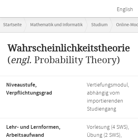
English
Breadcrumb-
Startseite
Mathematik und Informatik
Studium
Online-Mo
Navigation
Hauptinhalt
Wahrscheinlichkeitstheorie
(
engl.
Probability Theory)
Niveaustufe,
Vertiefungsmodul,
Verpflichtungsgrad
abhängig vom
importierenden
Studiengang
Lehr- und Lernformen,
Vorlesung (4 SWS),
Arbeitsaufwand
Übung (2 SWS),