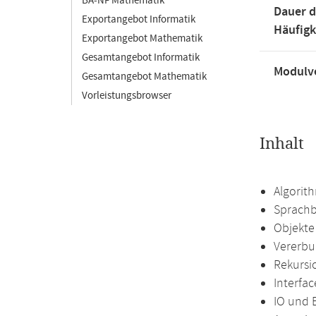
BA-NF Mathematik
Dauer d
Exportangebot Informatik
Häufigk
Exportangebot Mathematik
Gesamtangebot Informatik
Modulve
Gesamtangebot Mathematik
Vorleistungsbrowser
Inhalt
Algorit
Sprachb
Objekte
Vererbu
Rekursi
Interfa
IO und 