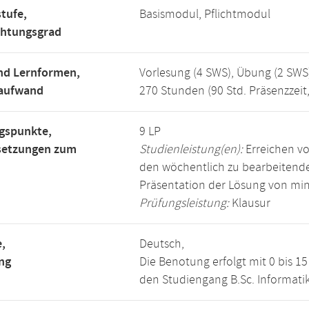
tufe,
Basismodul, Pflichtmodul
chtungsgrad
nd Lernformen,
Vorlesung (4 SWS), Übung (2 SWS
saufwand
270 Stunden (90 Std. Präsenzzeit
gspunkte,
9 LP
setzungen zum
Studienleistung(en):
Erreichen vo
den wöchentlich zu bearbeiten
Präsentation der Lösung von mi
Prüfungsleistung:
Klausur
,
Deutsch,
ng
Die Benotung erfolgt mit 0 bis 
den Studiengang B.Sc. Informatik