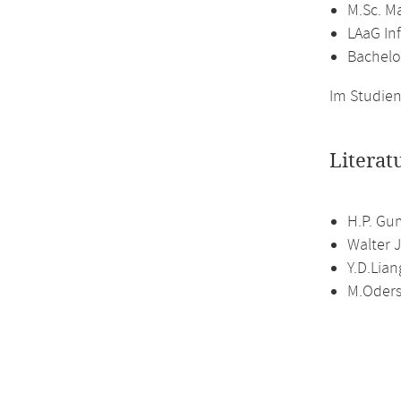
M.Sc. M
LAaG In
Bachelo
Im Studien
Literat
H.P. Gu
Walter J
Y.D.Lian
M.Oders