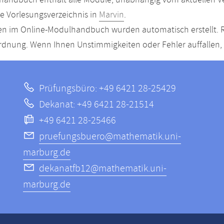
andbuch enthält alle Module, unabhängig vom aktuellen Ver
le Vorlesungsverzeichnis in
Marvin
.
n im Online-Modulhandbuch wurden automatisch erstellt. R
dnung. Wenn Ihnen Unstimmigkeiten oder Fehler auffallen, s
Prüfungsbüro: +49 6421 28-25429
Dekanat: +49 6421 28-21514
+49 6421 28-25466
pruefungsbuero@mathematik.uni-
marburg.de
dekanatfb12@mathematik.uni-
marburg.de