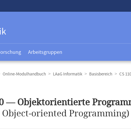
ik
Forschung
Arbeitsgruppen
Online-Modulhandbuch
LAaG Informatik
Basisbereich
CS 11
t
0 — Objektorientierte Progra
.
Object-oriented Programming)