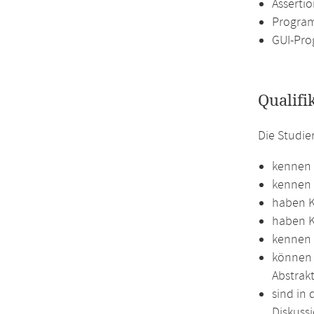
Asserti
Program
GUI-Pro
Qualifi
Die Studi
kennen 
kennen 
haben K
haben K
kennen 
können 
Abstrak
sind in 
Diskussi