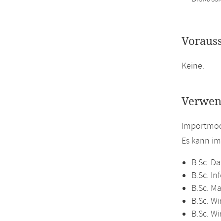
Voraus
Keine.
Verwen
Importmodu
Es kann i
B.Sc. Da
B.Sc. In
B.Sc. M
B.Sc. Wi
B.Sc. W