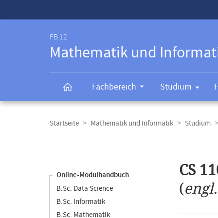
Service-
Navigation
FB 12
Mathematik und Informat
Fachbereich
Studium
Breadcrumb-
Navigation
Startseite
Mathematik und Informatik
Studium
Content-
Navigation
Hauptinhal
CS 11
Online-Modulhandbuch
(
engl
B.Sc. Data Science
B.Sc. Informatik
B.Sc. Mathematik