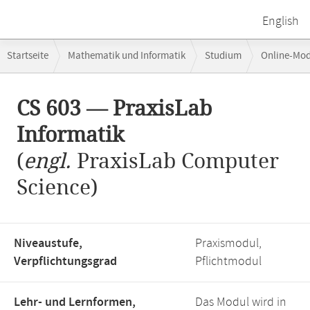
English
Breadcrumb-
Startseite
Mathematik und Informatik
Studium
Online-Mo
Navigation
Hauptinhalt
CS 603 — PraxisLab
Informatik
(
engl.
PraxisLab Computer
Science)
Niveaustufe,
Praxismodul,
Verpflichtungsgrad
Pflichtmodul
Lehr- und Lernformen,
Das Modul wird in