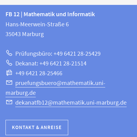
Kontakt
Kontaktinformationen
FB 12 | Mathematik und Informatik
FB
und
Hans-Meerwein-Straße 6
12
Informationen
35043
Marburg
|
zur
Mathematik
Prüfungsbüro: +49 6421 28-25429
und
Website
Dekanat: +49 6421 28-21514
Informatik
+49 6421 28-25466
pruefungsbuero@mathematik.uni-
marburg.de
dekanatfb12@mathematik.uni-marburg.de
KONTAKT & ANREISE