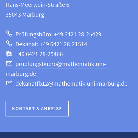
und
Hans-Meerwein-Straße 6
12
Informationen
35043
Marburg
|
zur
Mathematik
Prüfungsbüro: +49 6421 28-25429
und
Website
Dekanat: +49 6421 28-21514
Informatik
+49 6421 28-25466
pruefungsbuero@mathematik.uni-
marburg.de
dekanatfb12@mathematik.uni-marburg.de
KONTAKT & ANREISE