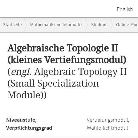
English
Breadcrumb-
Startseite
Mathematik und Informatik
Studium
Online-Mo
Navigation
Algebraische Topologie II (kleines Vertiefungsmodul)
Hauptinhalt
Algebraische Topologie II
(kleines Vertiefungsmodul)
(
engl.
Algebraic Topology II
(Small Specialization
Module))
Niveaustufe,
Vertiefungsmodul,
Verpflichtungsgrad
Wahlpflichtmodul