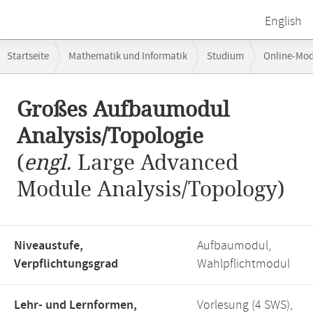
English
Breadcrumb-
Startseite
Mathematik und Informatik
Studium
Online-Mo
Navigation
Hauptinhalt
Großes Aufbaumodul
Analysis/Topologie
(
engl.
Large Advanced
Module Analysis/Topology)
Niveaustufe,
Aufbaumodul,
Verpflichtungsgrad
Wahlpflichtmodul
Lehr- und Lernformen,
Vorlesung (4 SWS),