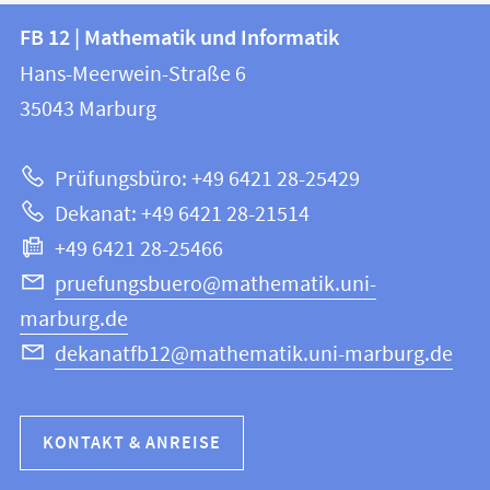
Kontakt
Kontaktinformationen
FB 12 | Mathematik und Informatik
FB
und
Hans-Meerwein-Straße 6
12
Informationen
35043
Marburg
|
zur
Mathematik
Prüfungsbüro: +49 6421 28-25429
und
Website
Dekanat: +49 6421 28-21514
Informatik
+49 6421 28-25466
pruefungsbuero@mathematik.uni-
marburg.de
dekanatfb12@mathematik.uni-marburg.de
KONTAKT & ANREISE