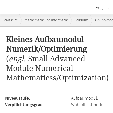
English
Breadcrumb-
Startseite
Mathematik und Informatik
Studium
Online-Mo
Navigation
Kleines Aufbaumodul Numerik/Optimierung
Hauptinhalt
Kleines Aufbaumodul
Numerik/Optimierung
(
engl.
Small Advanced
Module Numerical
Mathematicss/Optimization)
Niveaustufe,
Aufbaumodul,
Verpflichtungsgrad
Wahlpflichtmodul