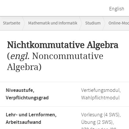
English
Breadcrumb-
Startseite
Mathematik und Informatik
Studium
Online-Mo
Navigation
Hauptinhalt
Nichtkommutative Algebra
(
engl.
Noncommutative
Algebra)
Niveaustufe,
Vertiefungsmodul,
Verpflichtungsgrad
Wahlpflichtmodul
Lehr- und Lernformen,
Vorlesung (4 SWS),
Arbeitsaufwand
Übung (2 SWS),