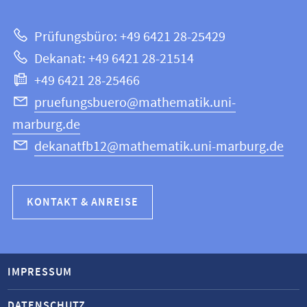
zur
Mathematik
Prüfungsbüro: +49 6421 28-25429
und
Website
Dekanat: +49 6421 28-21514
Informatik
+49 6421 28-25466
pruefungsbuero@mathematik.uni-
marburg.de
dekanatfb12@mathematik.uni-marburg.de
KONTAKT & ANREISE
IMPRESSUM
DATENSCHUTZ