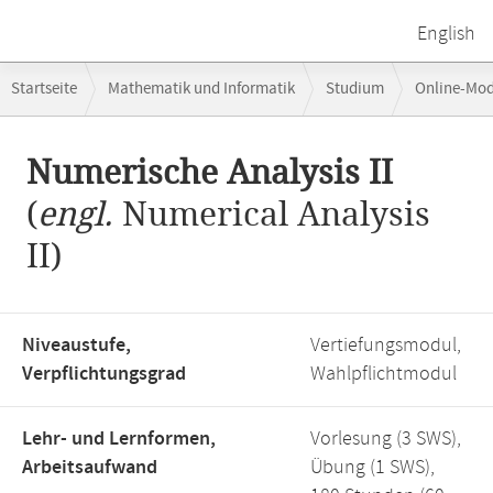
English
Breadcrumb-
Startseite
Mathematik und Informatik
Studium
Online-Mo
Navigation
Hauptinhalt
Numerische Analysis II
(
engl.
Numerical Analysis
II)
Niveaustufe,
Vertiefungsmodul,
Verpflichtungsgrad
Wahlpflichtmodul
Lehr- und Lernformen,
Vorlesung (3 SWS),
Arbeitsaufwand
Übung (1 SWS),