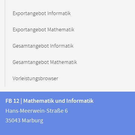
Exportangebot Informatik
Exportangebot Mathematik
Gesamtangebot Informatik
Gesamtangebot Mathematik
Vorleistungsbrowser
Kontakt
Kontaktinformationen
FB 12 | Mathematik und Informatik
FB
und
Hans-Meerwein-Straße 6
12
Informationen
35043
Marburg
|
zur
Mathematik