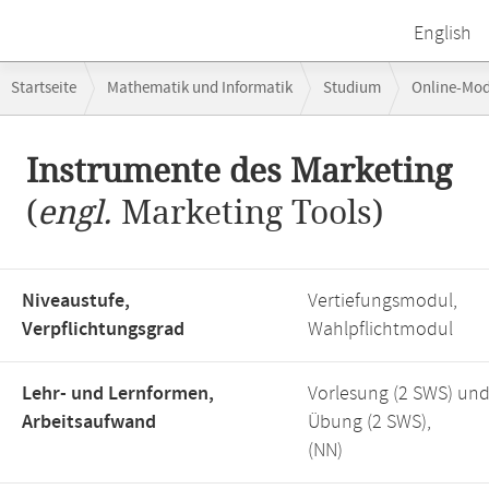
English
Breadcrumb-
Startseite
Mathematik und Informatik
Studium
Online-Mo
Navigation
Hauptinhalt
Instrumente des Marketing
(
engl.
Marketing Tools)
Niveaustufe,
Vertiefungsmodul,
Verpflichtungsgrad
Wahlpflichtmodul
Lehr- und Lernformen,
Vorlesung (2 SWS) un
Arbeitsaufwand
Übung (2 SWS),
(NN)