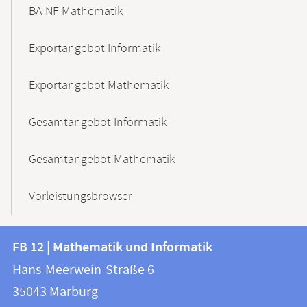
BA-NF Mathematik
Exportangebot Informatik
Exportangebot Mathematik
Gesamtangebot Informatik
Gesamtangebot Mathematik
Vorleistungsbrowser
Kontakt
Kontaktinformationen
FB 12 | Mathematik und Informatik
FB
und
Hans-Meerwein-Straße 6
12
Informationen
35043
Marburg
|