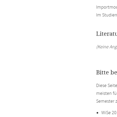
Importmodu
Im Studien
Literat
(Keine Ang
Bitte b
Diese Seit
meisten fü
Semester z
WiSe 20