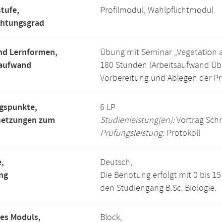
tufe,
Profilmodul, Wahlpflichtmodul
chtungsgrad
nd Lernformen,
Übung mit Seminar „Vegetation a
saufwand
180 Stunden (Arbeitsaufwand Übu
Vorbereitung und Ablegen der Pr
gspunkte,
6 LP
setzungen zum
Studienleistung(en):
Vortrag Schr
Prüfungsleistung:
Protokoll
,
Deutsch,
ng
Die Benotung erfolgt mit 0 bis 
den Studiengang B.Sc. Biologie.
es Moduls,
Block,