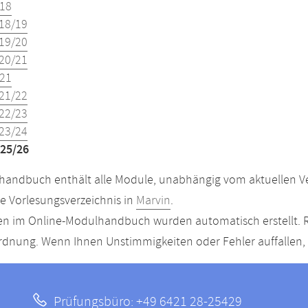
18
18/19
19/20
20/21
21
21/22
22/23
23/24
25/26
andbuch enthält alle Module, unabhängig vom aktuellen Ver
le Vorlesungsverzeichnis in
Marvin
.
n im Online-Modulhandbuch wurden automatisch erstellt. R
dnung. Wenn Ihnen Unstimmigkeiten oder Fehler auffallen, s
Prüfungsbüro: +49 6421 28-25429