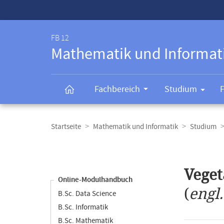
Service-
Navigation
FB 12
Mathematik und Informat
Fachbereich
Studium
Breadcrumb-
Navigation
Startseite
Mathematik und Informatik
Studium
Content-
Navigation
Hauptinhal
Veget
Online-Modulhandbuch
(
engl
B.Sc. Data Science
B.Sc. Informatik
B.Sc. Mathematik