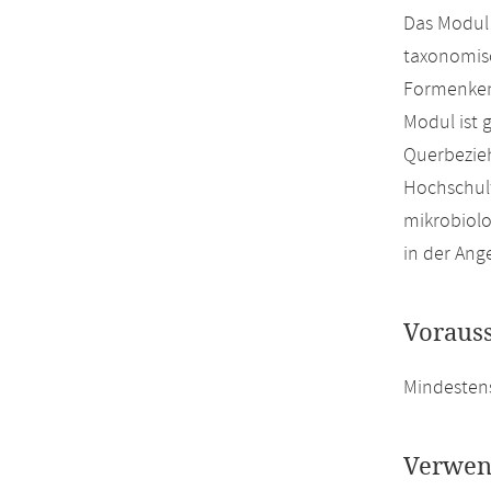
Das Modul 
taxonomisc
Formenken
Modul ist 
Querbezieh
Hochschulf
mikrobiolo
in der Ang
Voraus
Mindesten
Verwen