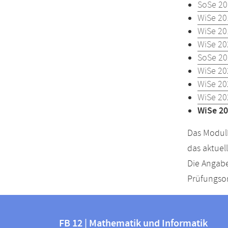
SoSe 20
WiSe 20
WiSe 20
WiSe 20
SoSe 20
WiSe 20
WiSe 20
WiSe 20
WiSe 20
Das Modulh
das aktuel
Die Angabe
Prüfungsor
Kontakt
Kontaktinformationen
und
FB 12 | Mathematik und Informatik