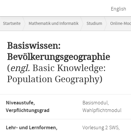
English
Breadcrumb-
Startseite
Mathematik und Informatik
Studium
Online-Mo
Navigation
Hauptinhalt
Basiswissen:
Bevölkerungsgeographie
(
engl.
Basic Knowledge:
Population Geography)
Niveaustufe,
Basismodul,
Verpflichtungsgrad
Wahlpflichtmodul
Lehr- und Lernformen,
Vorlesung 2 SWS,