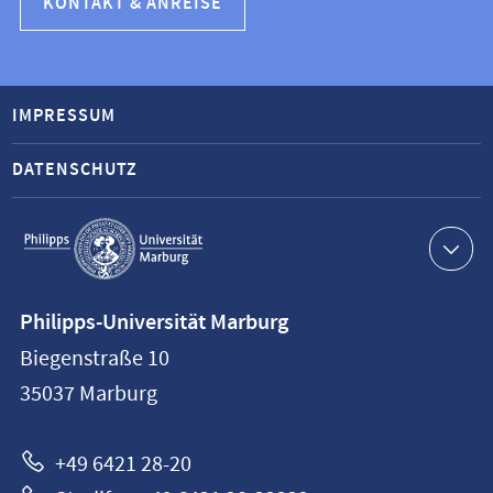
KONTAKT & ANREISE
IMPRESSUM
DATENSCHUTZ
Service-
Navigation
Kontaktinformationen
Philipps-Universität Marburg
Philipps-
Biegenstraße 10
Universität
35037
Marburg
Marburg
+49 6421 28-20