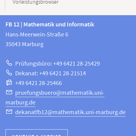
Vorleistungsbrowser
Kontakt
Kontaktinformationen
FB 12 | Mathematik und Informatik
FB
und
Hans-Meerwein-Straße 6
12
Informationen
35043
Marburg
|
zur
Mathematik
Prüfungsbüro: +49 6421 28-25429
und
Website
Dekanat: +49 6421 28-21514
Informatik
+49 6421 28-25466
pruefungsbuero@mathematik.uni-
marburg.de
dekanatfb12@mathematik.uni-marburg.de