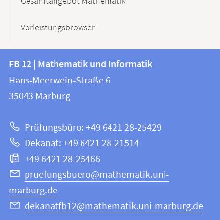
Gesamtangebot Mathematik
Vorleistungsbrowser
Kontakt
Kontaktinformationen
FB 12 | Mathematik und Informatik
FB
und
Hans-Meerwein-Straße 6
12
Informationen
35043
Marburg
|
zur
Mathematik
Prüfungsbüro: +49 6421 28-25429
und
Website
Dekanat: +49 6421 28-21514
Informatik
+49 6421 28-25466
pruefungsbuero@mathematik.uni-
marburg.de
dekanatfb12@mathematik.uni-marburg.de