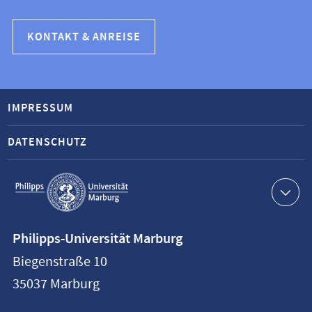
KONTAKT & ANREISE
IMPRESSUM
DATENSCHUTZ
Service-
Navigation
Kontaktinformationen
Philipps-Universität Marburg
Philipps-
Biegenstraße 10
Universität
35037
Marburg
Marburg