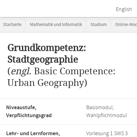
English
Breadcrumb-
Startseite
Mathematik und Informatik
Studium
Online-Mo
Navigation
Hauptinhalt
Grundkompetenz:
Stadtgeographie
(
engl.
Basic Competence:
Urban Geography)
Niveaustufe,
Basismodul,
Verpflichtungsgrad
Wahlpflichtmodul
Lehr- und Lernformen,
Vorlesung 1 SWS 3