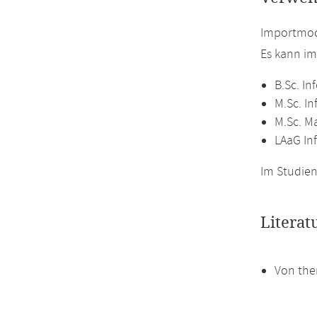
Importmodu
Es kann i
B.Sc. In
M.Sc. In
M.Sc. M
LAaG In
Im Studien
Literat
Von the