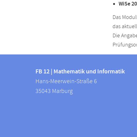
WiSe 20
Das Modulh
das aktuel
Die Angabe
Prüfungsor
Kontakt
Kontaktinformationen
und
FB 12 | Mathematik und Informatik
FB
Hans-Meerwein-Straße 6
Informationen
12
35043
Marburg
zur
|
Mathematik
Website
und
Informatik