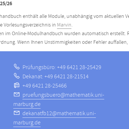
25/26
andbuch enthält alle Module, unabhängig vom aktuellen Ver
le Vorlesungsverzeichnis in
Marvin
.
n im Online-Modulhandbuch wurden automatisch erstellt. R
dnung. Wenn Ihnen Unstimmigkeiten oder Fehler auffallen, s
Prüfungsbüro: +49 6421 28-25429
Dekanat: +49 6421 28-21514
+49 6421 28-25466
pruefungsbuero@mathematik.uni-
marburg.de
dekanatfb12@mathematik.uni-
marburg.de