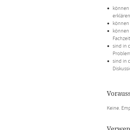
können 
erklären
können 
können 
Fachzei
sind in
Proble
sind in 
Diskussi
Voraus
Keine. Emp
Verwen