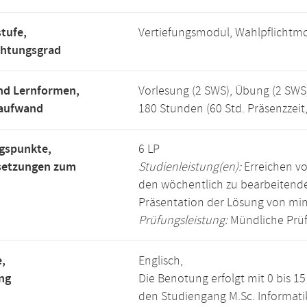
tufe,
Vertiefungsmodul, Wahlpflichtm
chtungsgrad
nd Lernformen,
Vorlesung (2 SWS), Übung (2 SWS
saufwand
180 Stunden (60 Std. Präsenzzeit
gspunkte,
6 LP
setzungen zum
Studienleistung(en):
Erreichen vo
den wöchentlich zu bearbeiten
Präsentation der Lösung von mi
Prüfungsleistung:
Mündliche Prüf
,
Englisch,
ng
Die Benotung erfolgt mit 0 bis 
den Studiengang M.Sc. Informati