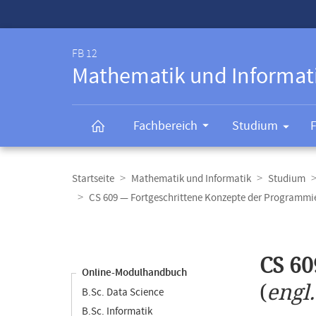
Service-
Navigation
FB 12
Mathematik und Informat
Fachbereich
Studium
Breadcrumb-
Navigation
Startseite
Mathematik und Informatik
Studium
CS 609 — Fortgeschrittene Konzepte der Programmi
Content-
Navigation
Hauptinhal
CS 60
Online-Modulhandbuch
(
engl
B.Sc. Data Science
B.Sc. Informatik