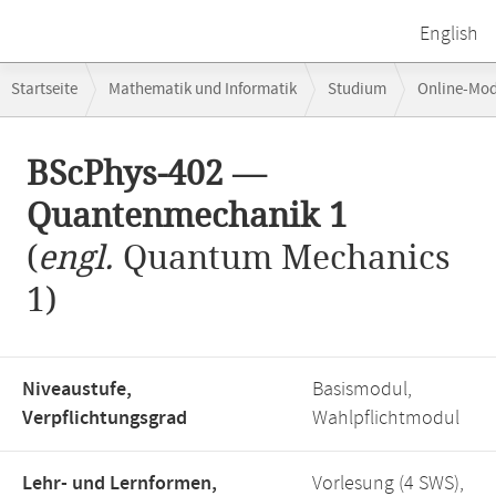
English
Breadcrumb-
Startseite
Mathematik und Informatik
Studium
Online-Mo
Navigation
Hauptinhalt
BScPhys-402 —
Quantenmechanik 1
(
engl.
Quantum Mechanics
1)
Niveaustufe,
Basismodul,
Verpflichtungsgrad
Wahlpflichtmodul
Lehr- und Lernformen,
Vorlesung (4 SWS),