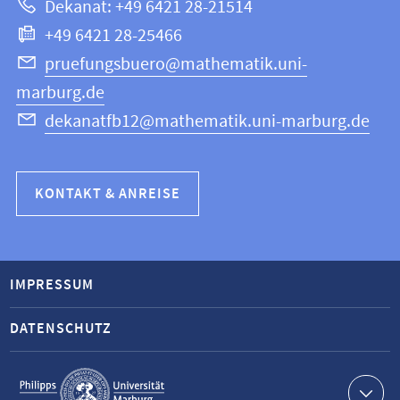
Dekanat: +49 6421 28-21514
Informatik
+49 6421 28-25466
pruefungsbuero@mathematik.uni-
marburg.de
dekanatfb12@mathematik.uni-marburg.de
KONTAKT & ANREISE
IMPRESSUM
DATENSCHUTZ
Service-
Navigation