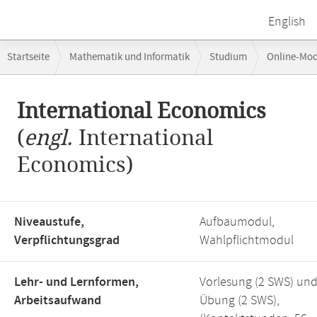
English
Breadcrumb-
Startseite
Mathematik und Informatik
Studium
Online-Mo
Navigation
Hauptinhalt
International Economics
(
engl.
International
Economics)
Niveaustufe,
Aufbaumodul,
Verpflichtungsgrad
Wahlpflichtmodul
Lehr- und Lernformen,
Vorlesung (2 SWS) un
Arbeitsaufwand
Übung (2 SWS),