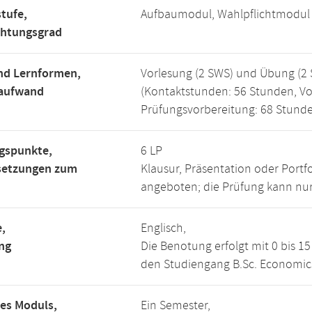
tufe,
Aufbaumodul, Wahlpflichtmodul
chtungsgrad
nd Lernformen,
Vorlesung (2 SWS) und Übung (2 
saufwand
(Kontaktstunden: 56 Stunden, Vo
Prüfungsvorbereitung: 68 Stund
gspunkte,
6 LP
setzungen zum
Klausur, Präsentation oder Portf
angeboten; die Prüfung kann nur
,
Englisch,
ng
Die Benotung erfolgt mit 0 bis 
den Studiengang B.Sc. Economics,
es Moduls,
Ein Semester,