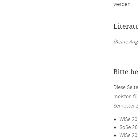
werden.
Literat
(Keine Ang
Bitte b
Diese Seit
meisten fü
Semester z
WiSe 20
SoSe 20
WiSe 20