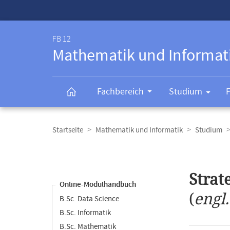
Service-
Navigation
FB 12
Mathematik und Informat
Fachbereich
Studium
Breadcrumb-
Navigation
Startseite
Mathematik und Informatik
Studium
Content-
Navigation
Hauptinhal
Strat
Online-Modulhandbuch
(
engl
B.Sc. Data Science
B.Sc. Informatik
B.Sc. Mathematik