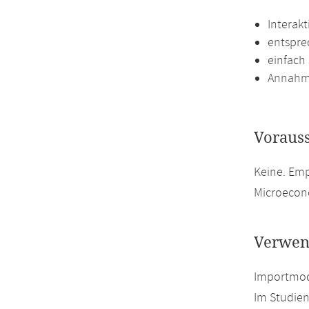
Interak
entspre
einfach
Annahme
Voraus
Keine. Emp
Microecon
Verwen
Importmodu
Im Studien