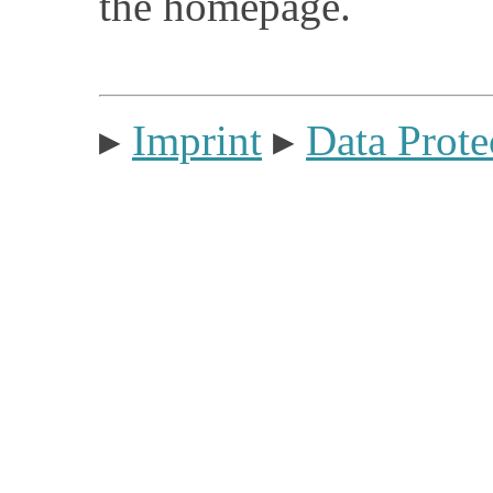
the homepage.
▸
Imprint
▸
Data Prote