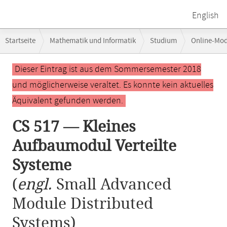
English
Breadcrumb-
Startseite
Mathematik und Informatik
Studium
Online-Mo
Navigation
CS 517 — Kleines Aufbaumodul Verteilte Systeme
Hauptinhalt
Dieser Eintrag ist aus dem Sommersemester 2018
und möglicherweise veraltet. Es konnte kein aktuelles
Äquivalent gefunden werden.
CS 517 — Kleines
Aufbaumodul Verteilte
Systeme
(
engl.
Small Advanced
Module Distributed
Systems)