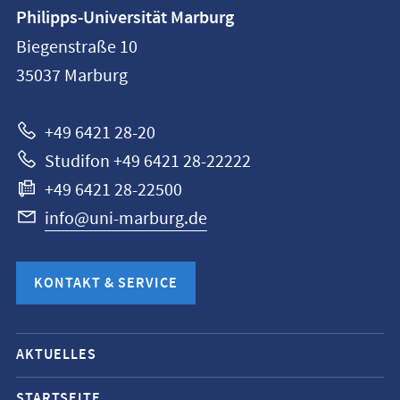
Kontaktinformationen
Philipps-Universität Marburg
Philipps-
Biegenstraße 10
Universität
35037
Marburg
Marburg
+49 6421 28-20
Studifon +49 6421 28-22222
+49 6421 28-22500
info@uni-marburg.de
KONTAKT & SERVICE
Mobile-
AKTUELLES
Service-
STARTSEITE