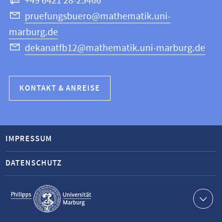
+49 6421 28-25466
pruefungsbuero@mathematik.uni-
marburg.de
dekanatfb12@mathematik.uni-marburg.de
KONTAKT & ANREISE
IMPRESSUM
DATENSCHUTZ
Service-
Navigation