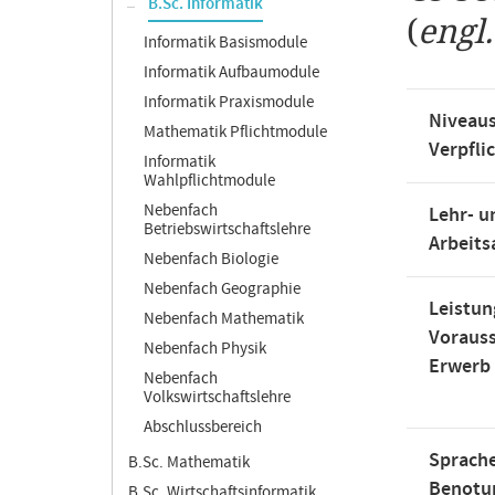
B.Sc. Informatik
(
engl
Informatik Basismodule
Informatik Aufbaumodule
Informatik Praxismodule
Niveaus
Mathematik Pflichtmodule
Verpfli
Informatik
Wahlpflichtmodule
Nebenfach
Lehr- u
Betriebswirtschaftslehre
Arbeit
Nebenfach Biologie
Nebenfach Geographie
Leistun
Nebenfach Mathematik
Voraus
Nebenfach Physik
Erwerb
Nebenfach
Volkswirtschaftslehre
Abschlussbereich
Sprache
B.Sc. Mathematik
Benotu
B.Sc. Wirtschaftsinformatik