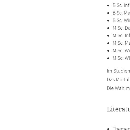
B.Sc. In
B.Sc. M
B.Sc. Wi
M.Sc. D
M.Sc. In
M.Sc. M
M.Sc. Wi
M.Sc. W
Im Studien
Das Modul 
Die Wahlmö
Literat
Themen