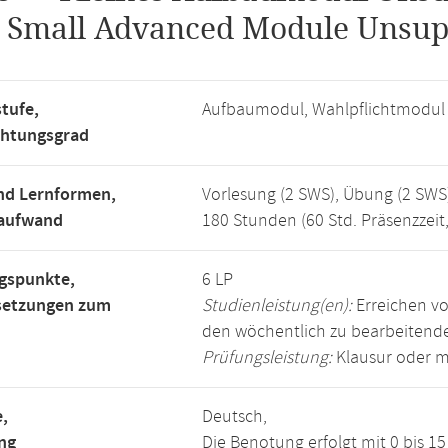
.
Small Advanced Module Unsup
tufe,
Aufbaumodul, Wahlpflichtmodul
chtungsgrad
nd Lernformen,
Vorlesung (2 SWS), Übung (2 SWS
saufwand
180 Stunden (60 Std. Präsenzzeit
gspunkte,
6 LP
setzungen zum
Studienleistung(en):
Erreichen vo
den wöchentlich zu bearbeiten
Prüfungsleistung:
Klausur oder m
,
Deutsch,
ng
Die Benotung erfolgt mit 0 bis 