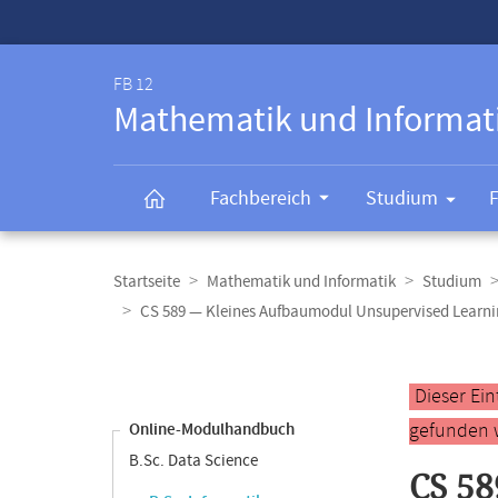
Service-
Navigation
FB 12
Mathematik und Informat
Fachbereich
Studium
Breadcrumb-
Navigation
Startseite
Mathematik und Informatik
Studium
CS 589 — Kleines Aufbaumodul Unsupervised Learn
Content-
Navigation
Hauptinhal
Dieser Ei
gefunden 
Online-Modulhandbuch
B.Sc. Data Science
CS 58