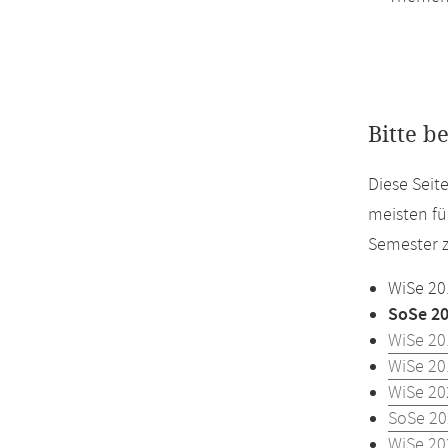
Bitte b
Diese Sei
meisten fü
Semester z
WiSe 20
SoSe 2
WiSe 20
WiSe 20
WiSe 20
SoSe 20
WiSe 20