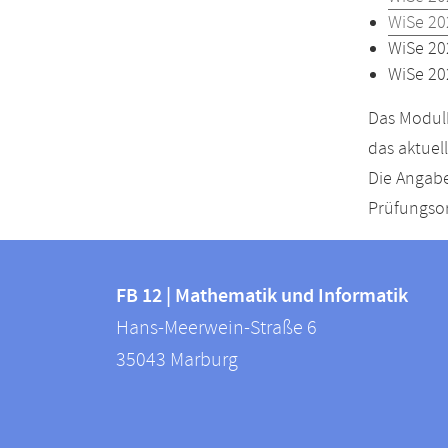
WiSe 20
WiSe 20
WiSe 20
Das Modulh
das aktuel
Die Angabe
Prüfungsor
Kontakt
Kontaktinformationen
und
FB 12 | Mathematik und Informatik
FB
Hans-Meerwein-Straße 6
Informationen
12
35043
Marburg
zur
|
Mathematik
Website
und