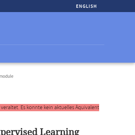
ENGLISH
tmodule
raltet. Es konnte kein aktuelles Äquivalent
pervised Learning