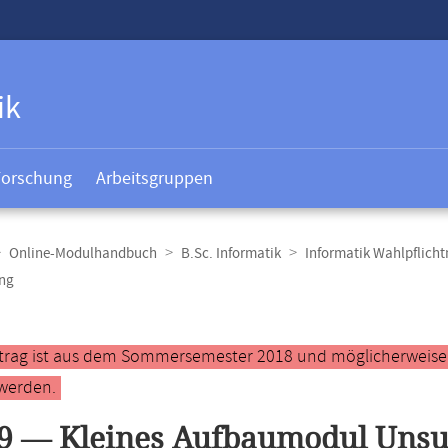
ik
Forschung
Arbeitsgruppen
Online-Modulhandbuch
B.Sc. Informatik
Informatik Wahlpflich
ing
t
ntrag ist aus dem Sommersemester 2018 und möglicherweise ve
werden.
9 — Kleines Aufbaumodul Unsu