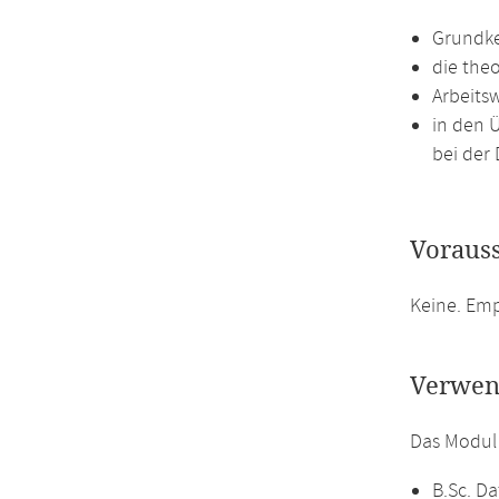
Grundke
die the
Arbeits
in den 
bei der 
Voraus
Keine. Em
Verwen
Das Modul
B.Sc. Da