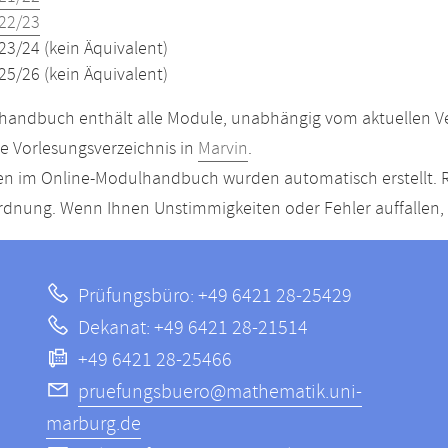
22/23
23/24 (kein Äquivalent)
25/26 (kein Äquivalent)
andbuch enthält alle Module, unabhängig vom aktuellen Ver
le Vorlesungsverzeichnis in
Marvin
.
n im Online-Modulhandbuch wurden automatisch erstellt. R
dnung. Wenn Ihnen Unstimmigkeiten oder Fehler auffallen, s
Prüfungsbüro: +49 6421 28-25429
Dekanat: +49 6421 28-21514
+49 6421 28-25466
pruefungsbuero@mathematik.uni-
marburg.de