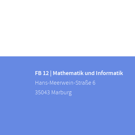
Kontakt
Kontaktinformationen
und
FB 12 | Mathematik und Informatik
FB
Hans-Meerwein-Straße 6
Informationen
12
35043
Marburg
zur
|
Mathematik
Website
und
Informatik