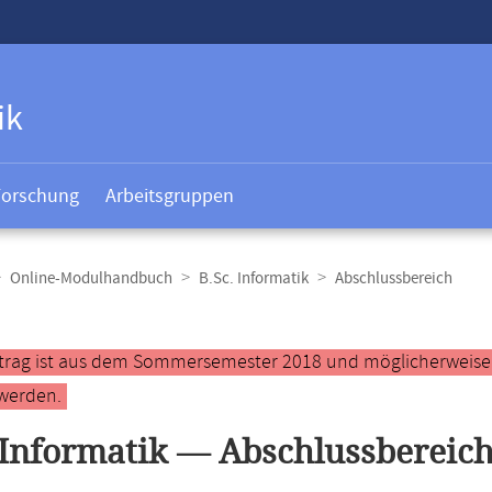
ik
Forschung
Arbeitsgruppen
Online-Modulhandbuch
B.Sc. Informatik
Abschlussbereich
t
ntrag ist aus dem Sommersemester 2018 und möglicherweise ve
werden.
 Informatik — Abschlussbereic