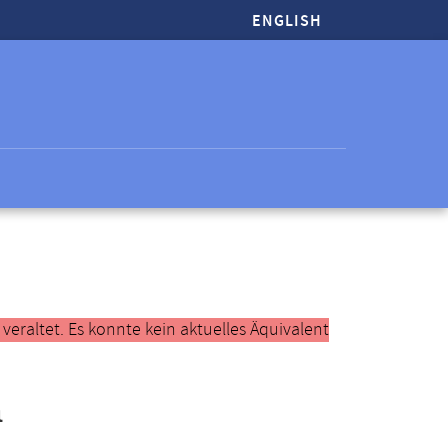
ENGLISH
raltet. Es konnte kein aktuelles Äquivalent
h