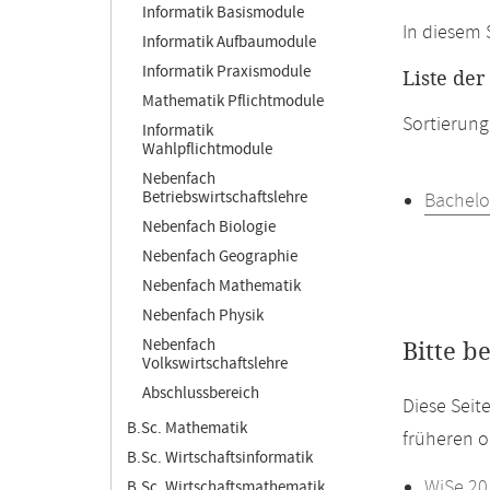
Informatik Basismodule
In diesem 
Informatik Aufbaumodule
Informatik Praxismodule
Liste de
Mathematik Pflichtmodule
Sortierung
Informatik
Wahlpflichtmodule
Nebenfach
Betriebswirtschaftslehre
Bachelo
Nebenfach Biologie
Nebenfach Geographie
Nebenfach Mathematik
Nebenfach Physik
Nebenfach
Bitte b
Volkswirtschaftslehre
Abschlussbereich
Diese Seit
B.Sc. Mathematik
früheren o
B.Sc. Wirtschaftsinformatik
WiSe 20
B.Sc. Wirtschaftsmathematik