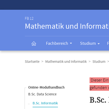
Service-
Navigation
FB 12
Mathematik und Informat
Fachbereich
Studium
Breadcrumb-
Navigation
Startseite
Mathematik und Informatik
Studium
Content-
Navigation
Hauptinhal
Dieser Ei
gefunden 
Online-Modulhandbuch
B.Sc. Data Science
B.Sc.
B.Sc. Informatik