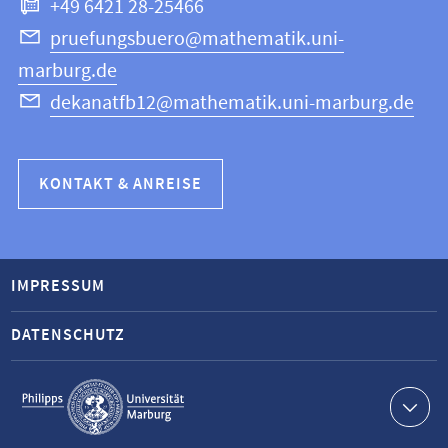
+49 6421 28-25466
pruefungsbuero@mathematik.uni-
marburg.de
dekanatfb12@mathematik.uni-marburg.de
KONTAKT & ANREISE
IMPRESSUM
DATENSCHUTZ
Service-
Navigation