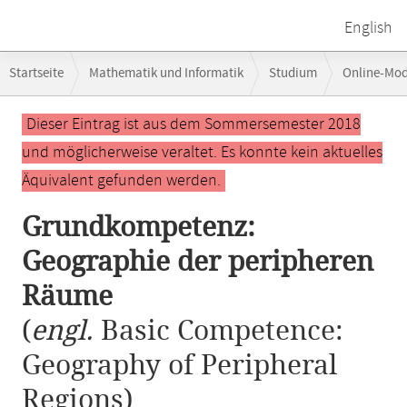
English
Breadcrumb-
Startseite
Mathematik und Informatik
Studium
Online-Mo
Navigation
Grundkompetenz: Geographie der peripheren Räume
Hauptinhalt
Dieser Eintrag ist aus dem Sommersemester 2018
und möglicherweise veraltet. Es konnte kein aktuelles
Äquivalent gefunden werden.
Grundkompetenz:
Geographie der peripheren
Räume
(
engl.
Basic Competence:
Geography of Peripheral
Regions)