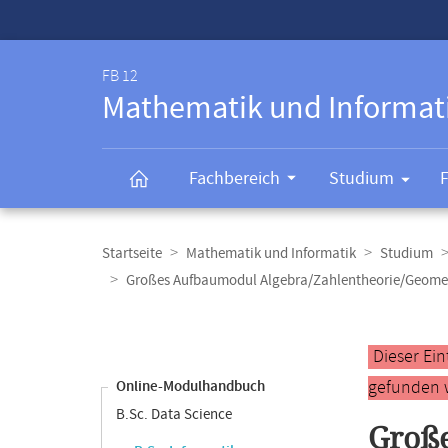
Service-
Navigation
FB 12
Mathematik und Informat
Fachbereich
Studium
Breadcrumb-
Navigation
Startseite
Mathematik und Informatik
Studium
Großes Aufbaumodul Algebra/Zahlentheorie/Geome
Content-
Navigation
Hauptinhal
Dieser Ei
gefunden 
Online-Modulhandbuch
B.Sc. Data Science
Große