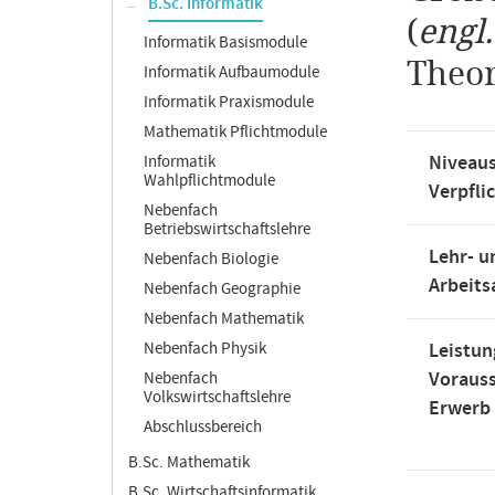
B.Sc. Informatik
(
engl
Informatik Basismodule
Theo
Informatik Aufbaumodule
Informatik Praxismodule
Mathematik Pflichtmodule
Niveaus
Informatik
Wahlpflichtmodule
Verpfli
Nebenfach
Betriebswirtschaftslehre
Lehr- u
Nebenfach Biologie
Arbeit
Nebenfach Geographie
Nebenfach Mathematik
Nebenfach Physik
Leistun
Voraus
Nebenfach
Volkswirtschaftslehre
Erwerb
Abschlussbereich
B.Sc. Mathematik
B.Sc. Wirtschaftsinformatik