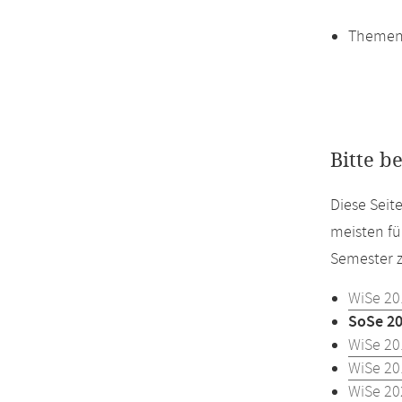
Themen
Bitte b
Diese Sei
meisten fü
Semester z
WiSe 20
SoSe 2
WiSe 20
WiSe 20
WiSe 20