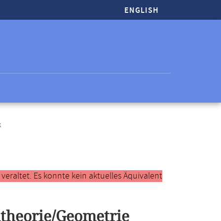
ENGLISH
k
raltet. Es konnte kein aktuelles Äquivalent
theorie/Geometrie