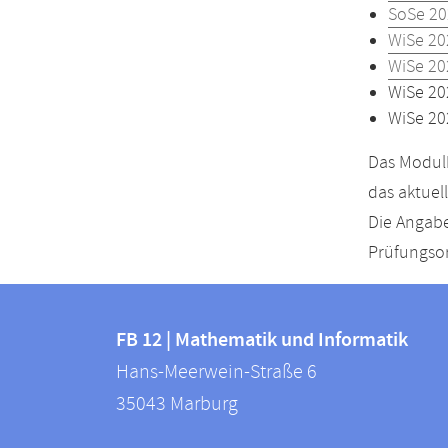
SoSe 20
WiSe 20
WiSe 20
WiSe 20
WiSe 20
Das Modulh
das aktuel
Die Angabe
Prüfungsor
Kontakt
Kontaktinformationen
und
FB 12 | Mathematik und Informatik
FB
Hans-Meerwein-Straße 6
Informationen
12
35043
Marburg
zur
|
Mathematik