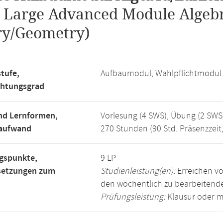
.
Large Advanced Module Alge
ry/Geometry)
tufe,
Aufbaumodul, Wahlpflichtmodul
chtungsgrad
nd Lernformen,
Vorlesung (4 SWS), Übung (2 SWS
saufwand
270 Stunden (90 Std. Präsenzzeit
gspunkte,
9 LP
setzungen zum
Studienleistung(en):
Erreichen vo
den wöchentlich zu bearbeiten
Prüfungsleistung:
Klausur oder m