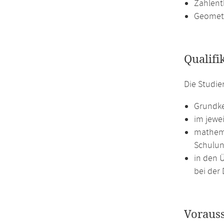
Zahlent
Geomet
Qualifi
Die Studie
Grundke
im jewe
mathema
Schulun
in den 
bei der 
Voraus