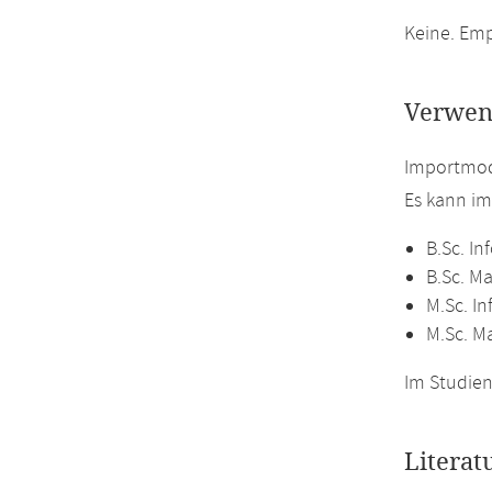
Keine. Emp
Verwen
Importmod
Es kann i
B.Sc. In
B.Sc. M
M.Sc. In
M.Sc. M
Im Studien
Literat