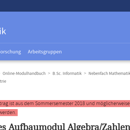
ik
Forschung
Arbeitsgruppen
Online-Modulhandbuch
B.Sc. Informatik
Nebenfach Mathemati
trie
t
ntrag ist aus dem Sommersemester 2018 und möglicherweise ve
werden.
s Aufbaumodul Algebra/Zahlen