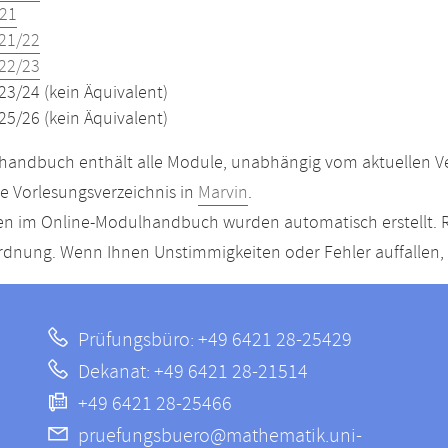
21
21/22
22/23
23/24 (kein Äquivalent)
25/26 (kein Äquivalent)
andbuch enthält alle Module, unabhängig vom aktuellen Ver
le Vorlesungsverzeichnis in
Marvin
.
n im Online-Modulhandbuch wurden automatisch erstellt. R
dnung. Wenn Ihnen Unstimmigkeiten oder Fehler auffallen, s
Prüfungsbüro: +49 6421 28-25429
Dekanat: +49 6421 28-21514
+49 6421 28-25466
pruefungsbuero@mathematik.uni-