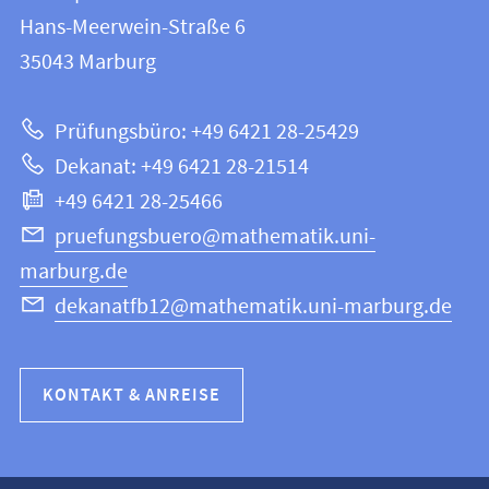
FB
und
Hans-Meerwein-Straße 6
12
Informationen
35043
Marburg
|
zur
Mathematik
Prüfungsbüro: +49 6421 28-25429
und
Website
Dekanat: +49 6421 28-21514
Informatik
+49 6421 28-25466
pruefungsbuero@mathematik.uni-
marburg.de
dekanatfb12@mathematik.uni-marburg.de
KONTAKT & ANREISE