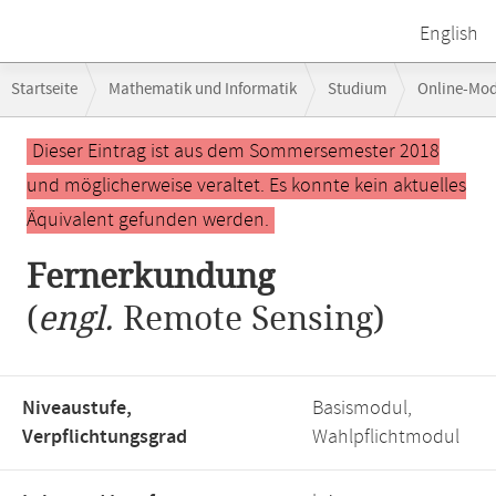
English
Breadcrumb-
Startseite
Mathematik und Informatik
Studium
Online-Mo
Navigation
Hauptinhalt
Dieser Eintrag ist aus dem Sommersemester 2018
und möglicherweise veraltet. Es konnte kein aktuelles
Äquivalent gefunden werden.
Fernerkundung
(
engl.
Remote Sensing)
Niveaustufe,
Basismodul,
Verpflichtungsgrad
Wahlpflichtmodul