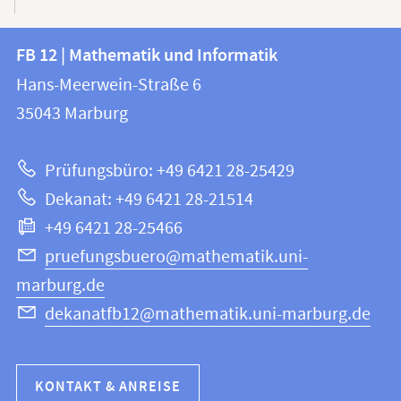
Kontakt
Kontaktinformationen
FB 12 | Mathematik und Informatik
FB
und
Hans-Meerwein-Straße 6
12
Informationen
35043
Marburg
|
zur
Mathematik
Prüfungsbüro: +49 6421 28-25429
und
Website
Dekanat: +49 6421 28-21514
Informatik
+49 6421 28-25466
pruefungsbuero@mathematik.uni-
marburg.de
dekanatfb12@mathematik.uni-marburg.de
KONTAKT & ANREISE