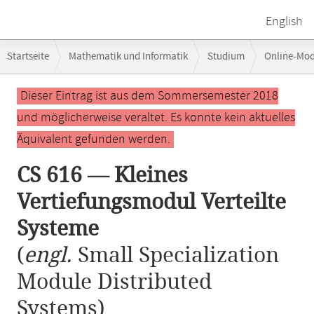
English
Breadcrumb-
Startseite
Mathematik und Informatik
Studium
Online-Mo
Navigation
CS 616 — Kleines Vertiefungsmodul Verteilte Systeme
Hauptinhalt
Dieser Eintrag ist aus dem Sommersemester 2018
und möglicherweise veraltet. Es konnte kein aktuelles
Äquivalent gefunden werden.
CS 616 — Kleines
Vertiefungsmodul Verteilte
Systeme
(
engl.
Small Specialization
Module Distributed
Systems)