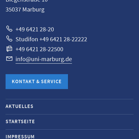
Universität
35037
Marburg
Marburg
+49 6421 28-20
Studifon +49 6421 28-22222
+49 6421 28-22500
info@uni-marburg.de
KONTAKT & SERVICE
Mobile-
AKTUELLES
Service-
Navigation
STARTSEITE
und
IMPRESSUM