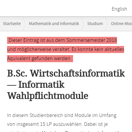
English
Breadcrumb-
Startseite
Mathematik und Informatik
Studium
Online-Mo
Navigation
Hauptinhalt
Dieser Eintrag ist aus dem Sommersemester 2018
und möglicherweise veraltet. Es konnte kein aktuelles
Äquivalent gefunden werden.
B.Sc. Wirtschaftsinformatik
— Informatik
Wahlpflichtmodule
In diesem Studienbereich sind Module im Umfang
von insgesamt 15 LP auszuwählen. Dabei ist je